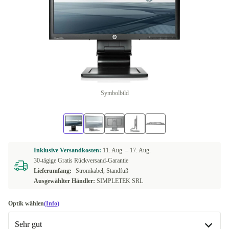
Symbolbild
Inklusive Versandkosten:
11. Aug. –
17. Aug.
30-tägige Gratis Rückversand-Garantie
Lieferumfang:
Stromkabel, Standfuß
Ausgewählter Händler:
SIMPLETEK SRL
Optik wählen
(Info)
Sehr gut