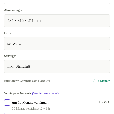
Sehr gut
Abmessungen
484 x 316 x 211 mm
Exzellent
+7,00 €
Farbe
schwarz
Sonstiges
inkl. Standfuß
Inkludierte Garantie vom Händler:
12 Monate
Verlängerte Garantie
(Was ist versichert?)
+5,49 €
um 18 Monate verlängern
30 Monate versichert (12 + 18)