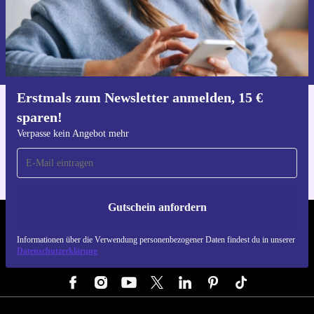
Gutschein anfordern
Informationen über die Verwendung personenbezogener Daten findest
du in unserer
Datenschutzerklärung
.
Erstmals zum Newsletter anmelden, 15 €
sparen!
Hol dir die refurbed-App
Für iOS und Android
Verpasse kein Angebot mehr
Gutschein anfordern
REFURBED ÖSTERREICH - RETHINK NEW.
Informationen über die Verwendung personenbezogener Daten findest du in unserer
Datenschutzerklärung
FOLGE UNS