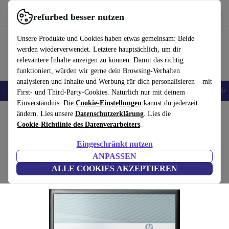
Hol dir die App
Download
refurbed besser nutzen
refurbed schnell und einfach nutzen
Unsere Produkte und Cookies haben etwas gemeinsam: Beide
werden wiederverwendet. Letztere hauptsächlich, um dir
relevantere Inhalte anzeigen zu können. Damit das richtig
funktioniert, würden wir gerne dein Browsing-Verhalten
analysieren und Inhalte und Werbung für dich personalisieren – mit
🎒 Back to school
Handys
Laptops
Tablets
Smartwatches
Zubehör
First- und Third-Party-Cookies. Natürlich nur mit deinem
Einverständnis. Die
Cookie-Einstellungen
kannst du jederzeit
Home
ändern. Lies unsere
Produkte
Monitore
Datenschutzerklärung
. Lies die
Cookie-Richtlinie des Datenverarbeiters
.
HP Compaq LA2006x | 20-Zoll
Eingeschränkt nutzen
94
,00 €
inkl. Standfuß | Schwarz
ANPASSEN
179,00 €
ALLE COOKIES AKZEPTIEREN
(Bewertungen werden gesammelt)