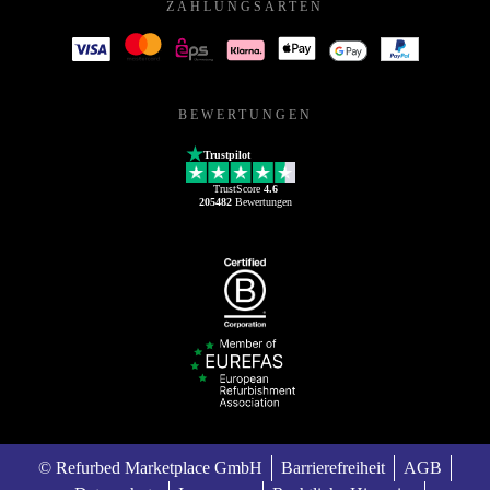
ZAHLUNGSARTEN
BEWERTUNGEN
Trustpilot
TrustScore
4.6
205482
Bewertungen
© Refurbed Marketplace GmbH
Barrierefreiheit
AGB