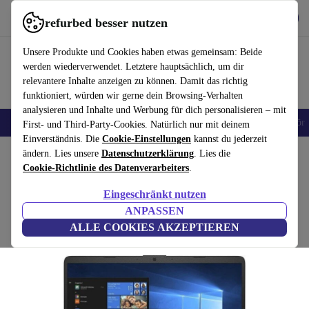
Hol dir die App
Download
refurbed besser nutzen
refurbed schnell und einfach nutzen
Unsere Produkte und Cookies haben etwas gemeinsam: Beide
werden wiederverwendet. Letztere hauptsächlich, um dir
relevantere Inhalte anzeigen zu können. Damit das richtig
funktioniert, würden wir gerne dein Browsing-Verhalten
analysieren und Inhalte und Werbung für dich personalisieren – mit
🎒 Back to school
Handys
Laptops
Tablets
Smartwatches
Zubehör
First- und Third-Party-Cookies. Natürlich nur mit deinem
Einverständnis. Die
Cookie-Einstellungen
kannst du jederzeit
Home
ändern. Lies unsere
Produkte
Laptops
Datenschutzerklärung
HP Laptops
. Lies die
Cookie-Richtlinie des Datenverarbeiters
.
HP 340s G7 | i5-1035G1 | 14"
Eingeschränkt nutzen
8 GB | 256 GB SSD | FHD | Win 11 Home | DE
ANPASSEN
ALLE COOKIES AKZEPTIEREN
(Bewertungen werden gesammelt)