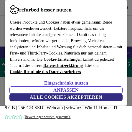
Hol dir die App
Download
refurbed besser nutzen
refurbed schnell und einfach nutzen
Unsere Produkte und Cookies haben etwas gemeinsam: Beide
werden wiederverwendet. Letztere hauptsächlich, um dir
relevantere Inhalte anzeigen zu können. Damit das richtig
funktioniert, würden wir gerne dein Browsing-Verhalten
analysieren und Inhalte und Werbung für dich personalisieren – mit
🎒 Back to school
Handys
Laptops
Tablets
Smartwatches
Zubehör
First- und Third-Party-Cookies. Natürlich nur mit deinem
Einverständnis. Die
Cookie-Einstellungen
kannst du jederzeit
🔥 Spare 5% EXTRA auf MacBooks und iPads – Code: MACPAD5
ändern. Lies unsere
Datenschutzerklärung
. Lies die
-
AGB
Cookie-Richtlinie des Datenverarbeiters
.
Eingeschränkt nutzen
Home
Produkte
Laptops
HP Laptops
ANPASSEN
HP 15s-fq2015nl | i3-1115G4 | 16.1-Zoll
ALLE COOKIES AKZEPTIEREN
8 GB | 256 GB SSD | Webcam | schwarz | Win 11 Home | IT
(Bewertungen werden gesammelt)