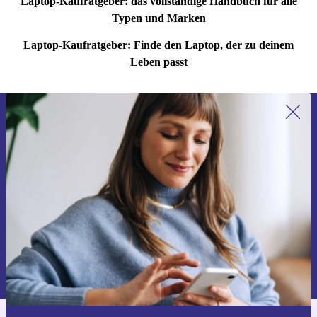
Laptop-Kaufratgeber: das vollständige Handbuch für alle
Typen und Marken
Laptop-Kaufratgeber: Finde den Laptop, der zu deinem
Leben passt
Erstmals zum Newsletter anmelden,
15 € sparen!
Verpasse kein Angebot mehr.
Gutschein anfordern
Informationen über die Verwendung personenbezogener Daten findest
du in unserer
Datenschutzerklärung
.