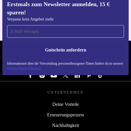
Erstmals zum Newsletter anmelden, 15 €
Hol dir die refurbed-App
sparen!
Für iOS und Android
Verpasse kein Angebot mehr
Gutschein anfordern
REFURBED ÖSTERREICH - RETHINK NEW.
Informationen über die Verwendung personenbezogener Daten findest du in unserer
FOLGE UNS
Datenschutzerklärung
UNTERNEHMEN
Deine Vorteile
Erneuerungsprozess
Nachhaltigkeit