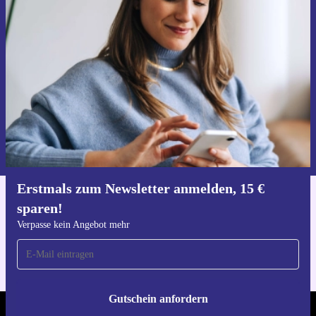
Erstmals zum Newsletter anmelden,
15 € sparen!
Verpasse kein Angebot mehr.
Gutschein anfordern
Informationen über die Verwendung personenbezogener Daten findest
du in unserer
Datenschutzerklärung
.
Erstmals zum Newsletter anmelden, 15 €
sparen!
Hol dir die refurbed-App
Für iOS und Android
Verpasse kein Angebot mehr
Gutschein anfordern