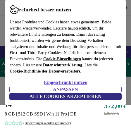
Hol dir die App
Download
refurbed besser nutzen
refurbed schnell und einfach nutzen
Unsere Produkte und Cookies haben etwas gemeinsam: Beide
werden wiederverwendet. Letztere hauptsächlich, um dir
relevantere Inhalte anzeigen zu können. Damit das richtig
funktioniert, würden wir gerne dein Browsing-Verhalten
analysieren und Inhalte und Werbung für dich personalisieren – mit
🎒 Back to school
Handys
Laptops
Tablets
Smartwatches
Zubehör
First- und Third-Party-Cookies. Natürlich nur mit deinem
Einverständnis. Die
Cookie-Einstellungen
kannst du jederzeit
🔥 Spare 5% EXTRA auf MacBooks und iPads – Code: MACPAD5
ändern. Lies unsere
Datenschutzerklärung
. Lies die
-
AGB
Cookie-Richtlinie des Datenverarbeiters
.
Eingeschränkt nutzen
Home
Produkte
Laptops
HP Laptops
ANPASSEN
HP 14S-FQ | Ryzen 3 5300U |
ALLE COOKIES AKZEPTIEREN
14"
372
,00 €
539,00 €
8 GB | 512 GB SSD | Win 11 Pro | DE
(Bewertungen werden gesammelt)