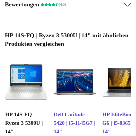
Bewertungen
(4.6)
HP 14S-FQ | Ryzen 3 5300U | 14" mit ähnlichen
Produkten vergleichen
HP 14S-FQ |
Dell Latitude
HP EliteBook
Ryzen 3 5300U |
5420 | i5-1145G7 |
G6 | i5-8365U 
14"
14"
14"