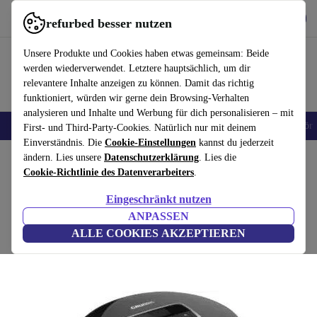
Hol dir die App
Download
refurbed besser nutzen
refurbed schnell und einfach nutzen
Unsere Produkte und Cookies haben etwas gemeinsam: Beide
werden wiederverwendet. Letztere hauptsächlich, um dir
relevantere Inhalte anzeigen zu können. Damit das richtig
funktioniert, würden wir gerne dein Browsing-Verhalten
analysieren und Inhalte und Werbung für dich personalisieren – mit
🎒 Back to school
Handys
Laptops
Tablets
Smartwatches
Zubehör
First- und Third-Party-Cookies. Natürlich nur mit deinem
Einverständnis. Die
Cookie-Einstellungen
kannst du jederzeit
Home
ändern. Lies unsere
Produkte
Audio
Datenschutzerklärung
. Lies die
Cookie-Richtlinie des Datenverarbeiters
.
Grundig CDP 6600
Eingeschränkt nutzen
schwarz
ANPASSEN
ALLE COOKIES AKZEPTIEREN
(Bewertungen werden gesammelt)