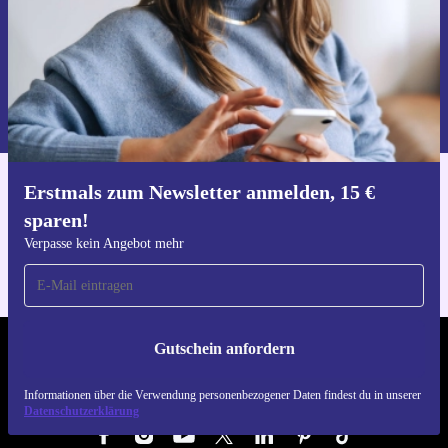
Gutschein anfordern
Informationen über die Verwendung personenbezogener Daten findest
du in unserer
Datenschutzerklärung
.
Erstmals zum Newsletter anmelden, 15 €
Hol dir die refurbed-App
sparen!
Für iOS und Android
Verpasse kein Angebot mehr
Gutschein anfordern
REFURBED ÖSTERREICH - RETHINK NEW.
Informationen über die Verwendung personenbezogener Daten findest du in unserer
FOLGE UNS
Datenschutzerklärung