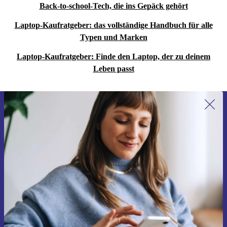
Back-to-school-Tech, die ins Gepäck gehört
Laptop-Kaufratgeber: das vollständige Handbuch für alle
Typen und Marken
Laptop-Kaufratgeber: Finde den Laptop, der zu deinem
Leben passt
Erstmals zum Newsletter anmelden,
15 € sparen!
Verpasse kein Angebot mehr.
Gutschein anfordern
Informationen über die Verwendung personenbezogener Daten findest
du in unserer
Datenschutzerklärung
.