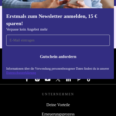
Erstmals zum Newsletter anmelden, 15 €
Hol dir die refurbed-App
sparen!
Für iOS und Android
Verpasse kein Angebot mehr
Gutschein anfordern
REFURBED ÖSTERREICH - RETHINK NEW.
Informationen über die Verwendung personenbezogener Daten findest du in unserer
FOLGE UNS
Datenschutzerklärung
UNTERNEHMEN
Deine Vorteile
Erneuerungsprozess