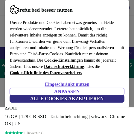
Hol dir die App
Download
refurbed besser nutzen
refurbed schnell und einfach nutzen
Unsere Produkte und Cookies haben etwas gemeinsam: Beide
werden wiederverwendet. Letztere hauptsächlich, um dir
relevantere Inhalte anzeigen zu können. Damit das richtig
funktioniert, würden wir gerne dein Browsing-Verhalten
analysieren und Inhalte und Werbung für dich personalisieren – mit
🎒 Back to school
Handys
Laptops
Tablets
Smartwatches
Zubehör
First- und Third-Party-Cookies. Natürlich nur mit deinem
Einverständnis. Die
Cookie-Einstellungen
kannst du jederzeit
🔥 Spare 5% EXTRA auf MacBooks und iPads – Code: MACPAD5
ändern. Lies unsere
Datenschutzerklärung
. Lies die
-
AGB
Cookie-Richtlinie des Datenverarbeiters
.
Eingeschränkt nutzen
Home
Produkte
Laptops
ANPASSEN
Google Pixelbook Go | i5-8200Y | 13.3-
ALLE COOKIES AKZEPTIEREN
Zoll
16 GB | 128 GB SSD | Tastaturbeleuchtung | schwarz | Chrome
OS | US
(1 Bewertung)