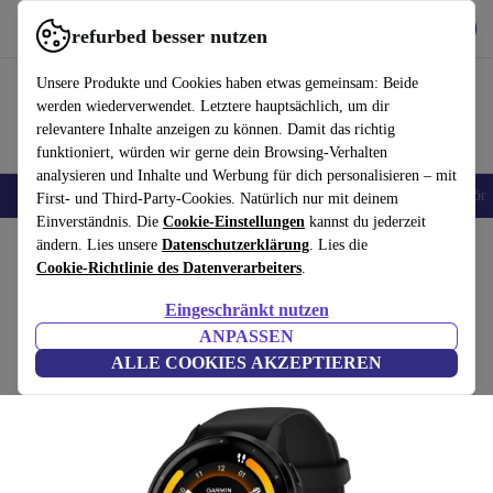
Hol dir die App
Download
refurbed besser nutzen
refurbed schnell und einfach nutzen
Unsere Produkte und Cookies haben etwas gemeinsam: Beide
werden wiederverwendet. Letztere hauptsächlich, um dir
relevantere Inhalte anzeigen zu können. Damit das richtig
funktioniert, würden wir gerne dein Browsing-Verhalten
analysieren und Inhalte und Werbung für dich personalisieren – mit
🎒 Back to school
Handys
Laptops
Tablets
Smartwatches
Zubehör
First- und Third-Party-Cookies. Natürlich nur mit deinem
Einverständnis. Die
Cookie-Einstellungen
kannst du jederzeit
Home
ändern. Lies unsere
Produkte
Smartwatches
Datenschutzerklärung
. Lies die
Cookie-Richtlinie des Datenverarbeiters
.
Garmin Venu 3 (2023)
Eingeschränkt nutzen
schwarz | schwarz
ANPASSEN
ALLE COOKIES AKZEPTIEREN
(Bewertungen werden gesammelt)