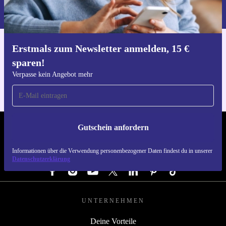
Informationen über die Verwendung personenbezogener Daten findest
du in unserer
Datenschutzerklärung
.
Erstmals zum Newsletter anmelden, 15 €
Hol dir die refurbed-App
sparen!
Für iOS und Android
Verpasse kein Angebot mehr
Gutschein anfordern
REFURBED ÖSTERREICH - RETHINK NEW.
Informationen über die Verwendung personenbezogener Daten findest du in unserer
FOLGE UNS
Datenschutzerklärung
UNTERNEHMEN
Deine Vorteile