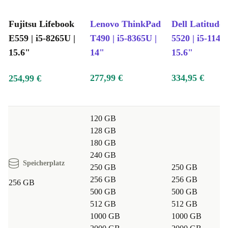
Fujitsu Lifebook
Lenovo ThinkPad
Dell Latitude
E559 | i5-8265U |
T490 | i5-8365U |
5520 | i5-1145
15.6"
14"
15.6"
277,99 €
334,95 €
254,99 €
120 GB
128 GB
180 GB
240 GB
Speicherplatz
250 GB
250 GB
256 GB
256 GB
256 GB
500 GB
500 GB
512 GB
512 GB
1000 GB
1000 GB