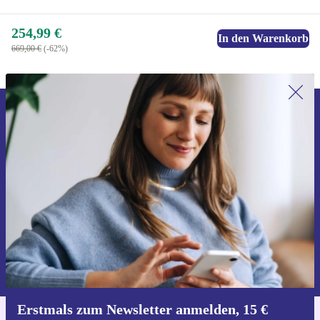
254,99 €
In den Warenkorb
669,00 €
(-62%)
Erstmals zum Newsletter anmelden,
15 € sparen!
Verpasse kein Angebot mehr.
Gutschein anfordern
Informationen über die Verwendung personenbezogener Daten findest
du in unserer
Datenschutzerklärung
.
Erstmals zum Newsletter anmelden, 15 €