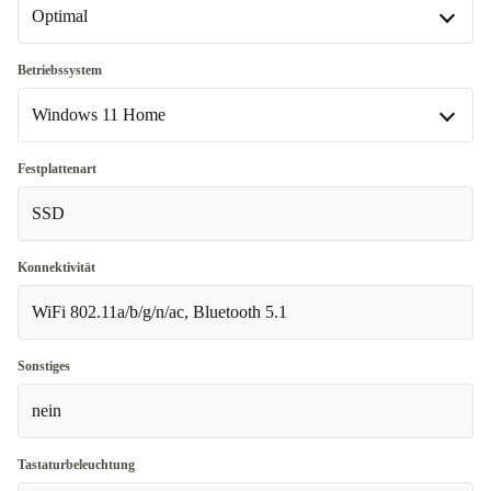
Optimal
Optimal
Betriebssystem
Windows 11 Home
Neu
+16,04 €
Windows 11 Home
Festplattenart
In anderen Kombinationen verfügbar
SSD
Windows 11 Professional
+108,84 €
Konnektivität
WiFi 802.11a/b/g/n/ac, Bluetooth 5.1
Sonstiges
nein
Tastaturbeleuchtung