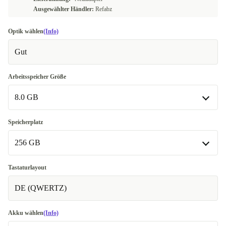
Ausgewählter Händler:
Refabz
Optik wählen
(Info)
Gut
Arbeitsspeicher Größe
8.0 GB
8.0 GB
Speicherplatz
256 GB
16.0 GB
+47,44 €
256 GB
Tastaturlayout
DE (QWERTZ)
512 GB
+47,44 €
Akku wählen
(Info)