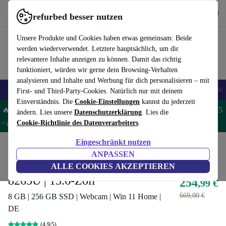
Hol dir die App
Download
refurbed besser nutzen
refurbed schnell und einfach nutzen
Unsere Produkte und Cookies haben etwas gemeinsam: Beide
werden wiederverwendet. Letztere hauptsächlich, um dir
relevantere Inhalte anzeigen zu können. Damit das richtig
funktioniert, würden wir gerne dein Browsing-Verhalten
analysieren und Inhalte und Werbung für dich personalisieren – mit
🎒 Back to school
Handys
Laptops
Tablets
Smartwatches
Zubehör
First- und Third-Party-Cookies. Natürlich nur mit deinem
Einverständnis. Die
Cookie-Einstellungen
kannst du jederzeit
🔥 Spare 5% EXTRA auf MacBooks und iPads – Code: MACPAD5
ändern. Lies unsere
Datenschutzerklärung
. Lies die
-
AGB
Cookie-Richtlinie des Datenverarbeiters
.
Eingeschränkt nutzen
Home
Produkte
Laptops
Fujitsu Laptops
ANPASSEN
Fujitsu Lifebook E559 | i5-
ALLE COOKIES AKZEPTIEREN
8265U | 15.6-Zoll
254
,99 €
669,00 €
8 GB | 256 GB SSD | Webcam | Win 11 Home |
DE
(4,9/5)