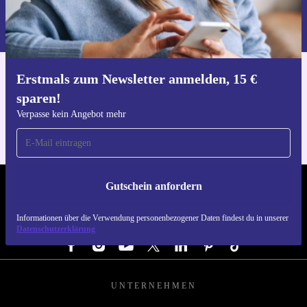
Informationen über die Verwendung personenbezogener Daten findest
du in unserer
Datenschutzerklärung
.
Erstmals zum Newsletter anmelden, 15 €
Hol dir die refurbed-App
sparen!
Für iOS und Android
Verpasse kein Angebot mehr
Gutschein anfordern
REFURBED ÖSTERREICH - RETHINK NEW.
Informationen über die Verwendung personenbezogener Daten findest du in unserer
FOLGE UNS
Datenschutzerklärung
UNTERNEHMEN