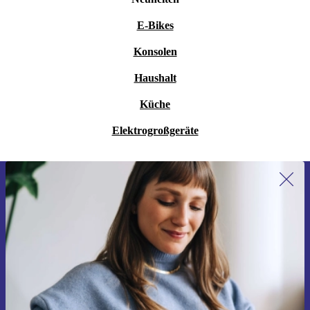
E-Bikes
Konsolen
Haushalt
Küche
Elektrogroßgeräte
Erstmals zum Newsletter anmelden,
15 € sparen!
Verpasse kein Angebot mehr.
Gutschein anfordern