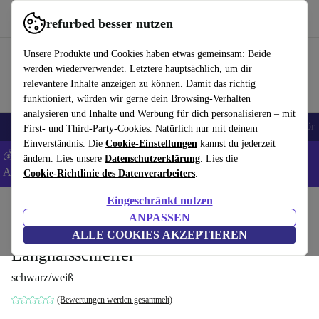
Hol dir die App
Download
refurbed besser nutzen
refurbed schnell und einfach nutzen
Unsere Produkte und Cookies haben etwas gemeinsam: Beide
werden wiederverwendet. Letztere hauptsächlich, um dir
relevantere Inhalte anzeigen zu können. Damit das richtig
funktioniert, würden wir gerne dein Browsing-Verhalten
analysieren und Inhalte und Werbung für dich personalisieren – mit
🎒 Back to school
Handys
Laptops
Tablets
Smartwatches
Zubehör
First- und Third-Party-Cookies. Natürlich nur mit deinem
Einverständnis. Die
Cookie-Einstellungen
kannst du jederzeit
💰 Extra -8% auf Samsung- und Google-Smartphones - Code:
ändern. Lies unsere
Datenschutzerklärung
. Lies die
ANDROID8 -
AGB
Cookie-Richtlinie des Datenverarbeiters
.
Eingeschränkt nutzen
Home
Produkte
Elektrowerkzeuge
ANPASSEN
Festool LHS 2 225 EQI-Plus Planex
ALLE COOKIES AKZEPTIEREN
Langhalsschleifer
schwarz/weiß
(Bewertungen werden gesammelt)