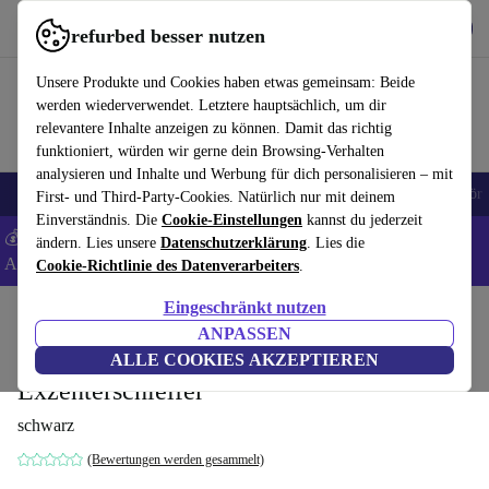
Hol dir die App
Download
refurbed besser nutzen
refurbed schnell und einfach nutzen
Unsere Produkte und Cookies haben etwas gemeinsam: Beide
werden wiederverwendet. Letztere hauptsächlich, um dir
relevantere Inhalte anzeigen zu können. Damit das richtig
funktioniert, würden wir gerne dein Browsing-Verhalten
analysieren und Inhalte und Werbung für dich personalisieren – mit
🎒 Back to school
Handys
Laptops
Tablets
Smartwatches
Zubehör
First- und Third-Party-Cookies. Natürlich nur mit deinem
Einverständnis. Die
Cookie-Einstellungen
kannst du jederzeit
💰 Extra -8% auf Samsung- und Google-Smartphones - Code:
ändern. Lies unsere
Datenschutzerklärung
. Lies die
ANDROID8 -
AGB
Cookie-Richtlinie des Datenverarbeiters
.
Eingeschränkt nutzen
Home
Produkte
Elektrowerkzeuge
ANPASSEN
Festool LEX 3 150/3 Druckluft-
ALLE COOKIES AKZEPTIEREN
Exzenterschleifer
schwarz
(Bewertungen werden gesammelt)