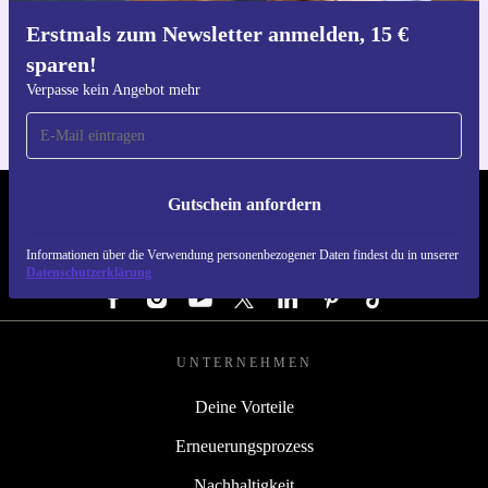
Erstmals zum Newsletter anmelden, 15 €
Hol dir die refurbed-App
sparen!
Für iOS und Android
Verpasse kein Angebot mehr
Gutschein anfordern
REFURBED ÖSTERREICH - RETHINK NEW.
Informationen über die Verwendung personenbezogener Daten findest du in unserer
FOLGE UNS
Datenschutzerklärung
UNTERNEHMEN
Deine Vorteile
Erneuerungsprozess
Nachhaltigkeit