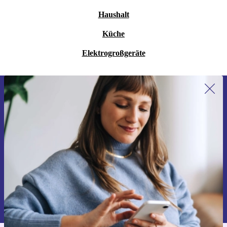
Haushalt
Küche
Elektrogroßgeräte
Erstmals zum Newsletter anmelden,
15 € sparen!
Verpasse kein Angebot mehr.
Gutschein anfordern
Informationen über die Verwendung personenbezogener Daten findest
du in unserer
Datenschutzerklärung
.