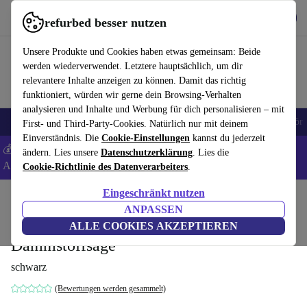
Hol dir die App
Download
refurbed besser nutzen
refurbed schnell und einfach nutzen
Unsere Produkte und Cookies haben etwas gemeinsam: Beide
werden wiederverwendet. Letztere hauptsächlich, um dir
relevantere Inhalte anzeigen zu können. Damit das richtig
funktioniert, würden wir gerne dein Browsing-Verhalten
analysieren und Inhalte und Werbung für dich personalisieren – mit
🎒 Back to school
Handys
Laptops
Tablets
Smartwatches
Zubehör
First- und Third-Party-Cookies. Natürlich nur mit deinem
Einverständnis. Die
Cookie-Einstellungen
kannst du jederzeit
💰 Extra -8% auf Samsung- und Google-Smartphones - Code:
ändern. Lies unsere
Datenschutzerklärung
. Lies die
ANDROID8 -
AGB
Cookie-Richtlinie des Datenverarbeiters
.
Eingeschränkt nutzen
Home
Produkte
Elektrowerkzeuge
ANPASSEN
Festool ISC 240 HPC 4.0 EBI-Plus Akku-
ALLE COOKIES AKZEPTIEREN
Dämmstoffsäge
schwarz
(Bewertungen werden gesammelt)