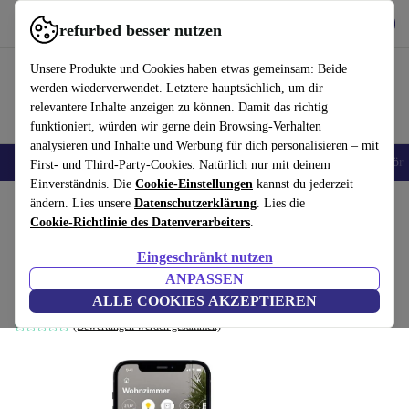
Hol dir die App
Download
refurbed besser nutzen
refurbed schnell und einfach nutzen
Unsere Produkte und Cookies haben etwas gemeinsam: Beide
werden wiederverwendet. Letztere hauptsächlich, um dir
relevantere Inhalte anzeigen zu können. Damit das richtig
funktioniert, würden wir gerne dein Browsing-Verhalten
analysieren und Inhalte und Werbung für dich personalisieren – mit
🎒 Back to school
Handys
Laptops
Tablets
Smartwatches
Zubehör
First- und Third-Party-Cookies. Natürlich nur mit deinem
Einverständnis. Die
Cookie-Einstellungen
kannst du jederzeit
Home
ändern. Lies unsere
Produkte
Elektrowerkzeuge
Datenschutzerklärung
. Lies die
Cookie-Richtlinie des Datenverarbeiters
.
Eve Light Switch (Apple Home) Smarter
Eingeschränkt nutzen
Lichtschalter
ANPASSEN
weiß
ALLE COOKIES AKZEPTIEREN
(Bewertungen werden gesammelt)