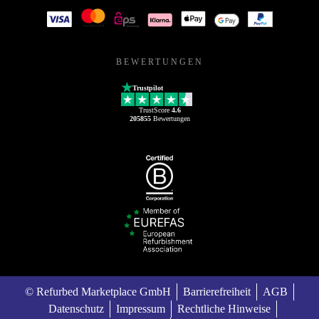
BEWERTUNGEN
Trustpilot
TrustScore
4.6
205855
Bewertungen
© Refurbed Marketplace GmbH
Barrierefreiheit
AGB
Datenschutz
Impressum
Rechtliche Hinweise