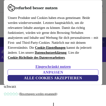
Hol dir die App
Download
refurbed besser nutzen
refurbed schnell und einfach nutzen
Unsere Produkte und Cookies haben etwas gemeinsam: Beide
werden wiederverwendet. Letztere hauptsächlich, um dir
relevantere Inhalte anzeigen zu können. Damit das richtig
funktioniert, würden wir gerne dein Browsing-Verhalten
analysieren und Inhalte und Werbung für dich personalisieren – mit
🎒 Back to school
Handys
Laptops
Tablets
Smartwatches
Zubehör
First- und Third-Party-Cookies. Natürlich nur mit deinem
Einverständnis. Die
Cookie-Einstellungen
kannst du jederzeit
💰 Extra -8% auf Samsung- und Google-Smartphones - Code:
ändern. Lies unsere
Datenschutzerklärung
. Lies die
ANDROID8 -
AGB
Cookie-Richtlinie des Datenverarbeiters
.
Eingeschränkt nutzen
Home
Produkte
Haushalt
Möbel
ANPASSEN
Elegant Pendelleuchte Schwarz
ALLE COOKIES AKZEPTIEREN
schwarz
(Bewertungen werden gesammelt)