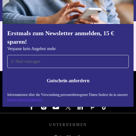
Informationen über die Verwendung personenbezogener Daten findest
du in unserer
Datenschutzerklärung
.
Erstmals zum Newsletter anmelden, 15 €
Hol dir die refurbed-App
sparen!
Für iOS und Android
Verpasse kein Angebot mehr
Gutschein anfordern
REFURBED ÖSTERREICH - RETHINK NEW.
Informationen über die Verwendung personenbezogener Daten findest du in unserer
FOLGE UNS
Datenschutzerklärung
UNTERNEHMEN