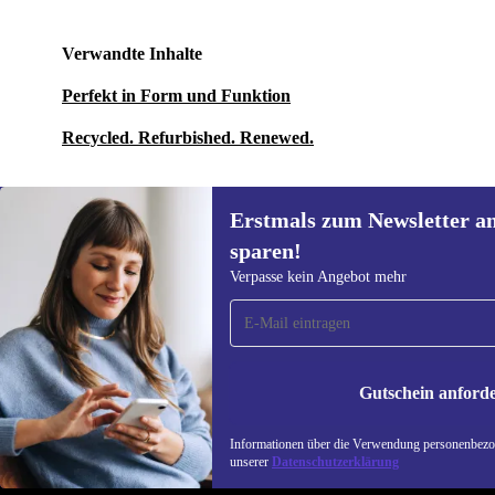
Verwandte Inhalte
Perfekt in Form und Funktion
Recycled. Refurbished. Renewed.
Erstmals zum Newsletter a
sparen!
Erstmals zum Newsletter
Verpasse kein Angebot mehr
anmelden, 15 € sparen!
Verpasse kein Angebot mehr.
Informatione
unserer
Date
Gutschein anford
REFURBED ÖSTERREICH - RETHINK NEW.
Informationen über die Verwendung personenbezog
unserer
Datenschutzerklärung