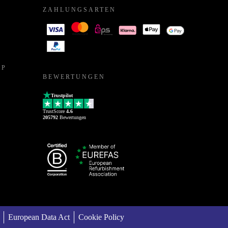
ZAHLUNGSARTEN
PP
BEWERTUNGEN
Trustpilot
TrustScore
4.6
205792
Bewertungen
European Data Act
Cookie Policy