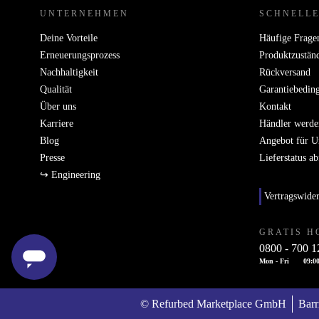
UNTERNEHMEN
SCHNELLE
Deine Vorteile
Häufige Frage
Erneuerungsprozess
Produktzustän
Nachhaltigkeit
Rückversand
Qualität
Garantiebedin
Über uns
Kontakt
Karriere
Händler werde
Blog
Angebot für 
Presse
Lieferstatus a
↪ Engineering
Vertragswide
GRATIS H
0800 - 700 1
Mon - Fri
09:00
© Refurbed Marketplace GmbH
Barr