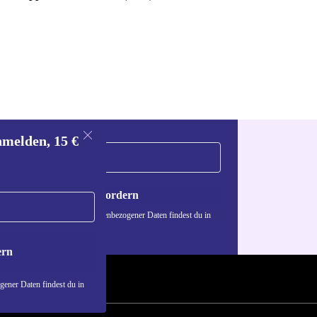
nmelden, 15 €
Gutschein anfordern
n über die Verwendung personenbezogener Daten findest du in
nschutzerklärung
.
ern
ener Daten findest du in