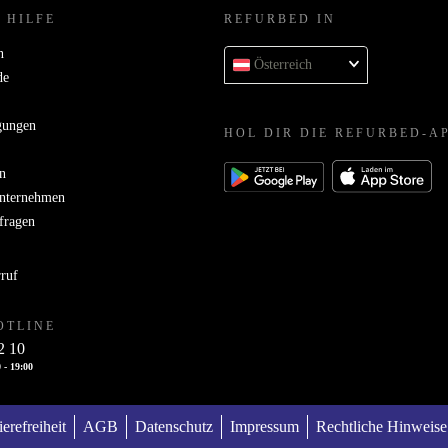
 HILFE
REFURBED IN
n
Österreich
de
gungen
HOL DIR DIE REFURBED-A
n
Unternehmen
bfragen
rruf
OTLINE
2 10
 - 19:00
ierefreiheit
AGB
Datenschutz
Impressum
Rechtliche Hinweise