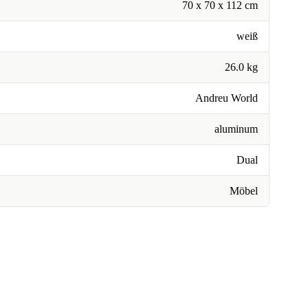
70 x 70 x 112 cm
weiß
26.0 kg
Andreu World
aluminum
Dual
Möbel