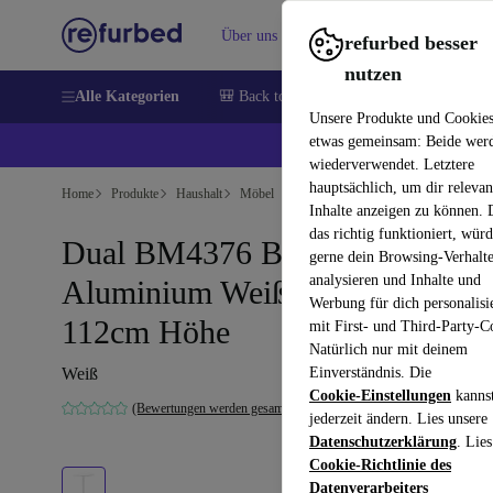
Über uns
Verkaufen
Hilfe
refurbed besser
nutzen
Alle Kategorien
🎒 Back to school
Handys
Laptops
Unsere Produkte und Cookie
etwas gemeinsam: Beide wer
💰 E
wiederverwendet. Letztere
hauptsächlich, um dir relevan
Home
Produkte
Haushalt
Möbel
Inhalte anzeigen zu können.
das richtig funktioniert, wür
Dual BM4376 Bartisch
gerne dein Browsing-Verhalt
analysieren und Inhalte und
Aluminium Weiß Ø 70cm
Werbung für dich personalisi
112cm Höhe
mit First- und Third-Party-C
Natürlich nur mit deinem
Weiß
Einverständnis. Die
Cookie-Einstellungen
kanns
(Bewertungen werden gesammelt)
jederzeit ändern. Lies unsere
Datenschutzerklärung
. Lies
Cookie-Richtlinie des
Datenverarbeiters