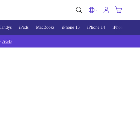
Handys
iPads
MacBooks
iPhone 13
iPhone 14
iPhone 15
-
AGB