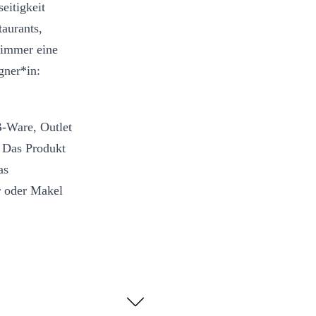
eitigkeit
taurants,
 immer eine
gner*in:
B-Ware, Outlet
. Das Produkt
as
r oder Makel