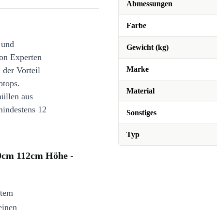
Abmessungen
Farbe
 und
Gewicht (kg)
on Experten
Marke
 der Vorteil
ptops.
Material
üllen aus
mindestens 12
Sonstiges
Typ
0cm 112cm Höhe -
ztem
einen