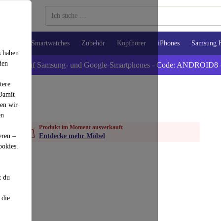
Tablets
Smartwatches
Zubehör
Kopfhörer
iPhones
Samsung 
s haben
den
xtra -8% auf Samsung- und Google-Smartphones - Code: ANDROID8 
tere
 Damit
den wir
en
Produkt im Moment ausverkauft
eren –
Entdecke mehr Möbel
ookies.
t du
 die