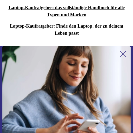
Laptop-Kaufratgeber: das vollständige Handbuch für alle
Typen und Marken
Laptop-Kaufratgeber: Finde den Laptop, der zu deinem
Leben passt
Erstmals zum Newsletter anmelden,
15 € sparen!
Verpasse kein Angebot mehr.
Gutschein anfordern
Informationen über die Verwendung personenbezogener Daten findest
du in unserer
Datenschutzerklärung
.