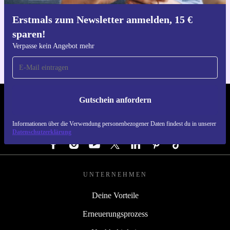
Erstmals zum Newsletter anmelden, 15 €
Hol dir die refurbed-App
sparen!
Für iOS und Android
Verpasse kein Angebot mehr
Gutschein anfordern
REFURBED ÖSTERREICH - RETHINK NEW.
Informationen über die Verwendung personenbezogener Daten findest du in unserer
FOLGE UNS
Datenschutzerklärung
UNTERNEHMEN
Deine Vorteile
Erneuerungsprozess