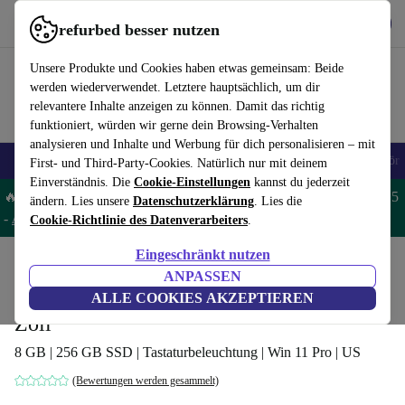
Hol dir die App
Download
refurbed besser nutzen
refurbed schnell und einfach nutzen
Unsere Produkte und Cookies haben etwas gemeinsam: Beide
werden wiederverwendet. Letztere hauptsächlich, um dir
relevantere Inhalte anzeigen zu können. Damit das richtig
funktioniert, würden wir gerne dein Browsing-Verhalten
analysieren und Inhalte und Werbung für dich personalisieren – mit
🎒 Back to school
Handys
Laptops
Tablets
Smartwatches
Zubehör
First- und Third-Party-Cookies. Natürlich nur mit deinem
Einverständnis. Die
Cookie-Einstellungen
kannst du jederzeit
🔥 Spare 5% EXTRA auf MacBooks und iPads – Code: MACPAD5
ändern. Lies unsere
Datenschutzerklärung
. Lies die
-
AGB
Cookie-Richtlinie des Datenverarbeiters
.
Eingeschränkt nutzen
Home
Produkte
Laptops
Dell Laptops
ANPASSEN
Dell Vostro 15 3590 | i5-10210U | 15.6-
ALLE COOKIES AKZEPTIEREN
Zoll
8 GB | 256 GB SSD | Tastaturbeleuchtung | Win 11 Pro | US
(Bewertungen werden gesammelt)