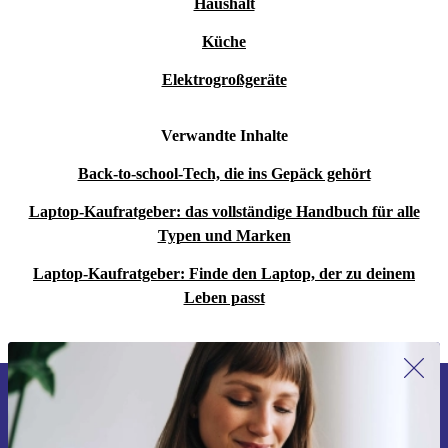
Haushalt
Küche
Elektrogroßgeräte
Verwandte Inhalte
Back-to-school-Tech, die ins Gepäck gehört
Laptop-Kaufratgeber: das vollständige Handbuch für alle
Typen und Marken
Laptop-Kaufratgeber: Finde den Laptop, der zu deinem
Leben passt
Erstmals zum Newsletter anmelden,
15 € sparen!