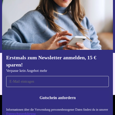
Verpasse kein Angebot mehr.
Gutschein anfordern
Informationen über die Verwendung personenbezogener Daten findest
du in unserer
Datenschutzerklärung
.
Erstmals zum Newsletter anmelden, 15 €
sparen!
Hol dir die refurbed-App
Für iOS und Android
Verpasse kein Angebot mehr
Gutschein anfordern
REFURBED ÖSTERREICH - RETHINK NEW.
Informationen über die Verwendung personenbezogener Daten findest du in unserer
Datenschutzerklärung