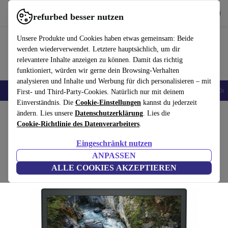
Hol dir die App
Download
refurbed besser nutzen
refurbed schnell und einfach nutzen
Unsere Produkte und Cookies haben etwas gemeinsam: Beide
werden wiederverwendet. Letztere hauptsächlich, um dir
relevantere Inhalte anzeigen zu können. Damit das richtig
funktioniert, würden wir gerne dein Browsing-Verhalten
analysieren und Inhalte und Werbung für dich personalisieren – mit
🎒 Back to school
Handys
Laptops
Tablets
Smartwatches
Zubehör
First- und Third-Party-Cookies. Natürlich nur mit deinem
Einverständnis. Die
Cookie-Einstellungen
kannst du jederzeit
Home
ändern. Lies unsere
Produkte
Laptops
Datenschutzerklärung
Dell Laptops
. Lies die
Cookie-Richtlinie des Datenverarbeiters
.
Dell Precision 7540 | i5-9400H | 15.6"
Eingeschränkt nutzen
16 GB | 1 TB SSD | Quadro T2000 | Win 11 Pro | US
ANPASSEN
ALLE COOKIES AKZEPTIEREN
(1 Bewertung)