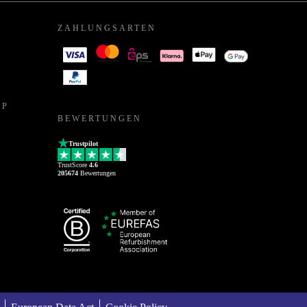
ZAHLUNGSARTEN
PP
BEWERTUNGEN
Trustpilot
TrustScore
4.6
205674
Bewertungen