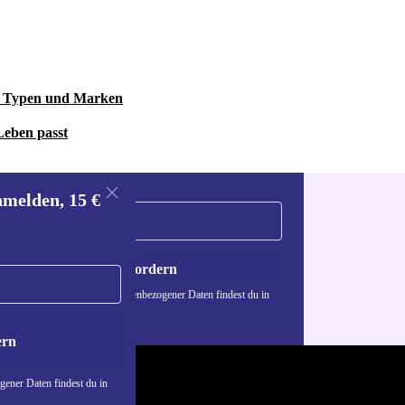
le Typen und Marken
Leben passt
nmelden, 15 €
Gutschein anfordern
n über die Verwendung personenbezogener Daten findest du in
nschutzerklärung
.
ern
ener Daten findest du in