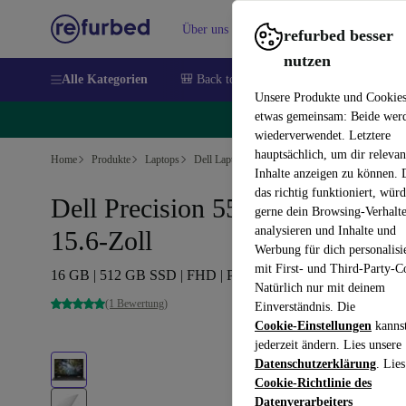
Über uns
Verkaufen
Hilfe
refurbed besser
nutzen
Alle Kategorien
🎒 Back to school
Handys
Laptops
Unsere Produkte und Cookie
etwas gemeinsam: Beide wer
🔥
wiederverwendet. Letztere
hauptsächlich, um dir relevan
Home
Produkte
Laptops
Dell Laptops
Inhalte anzeigen zu können.
das richtig funktioniert, wür
Dell Precision 5530 | E-2176M |
gerne dein Browsing-Verhalt
analysieren und Inhalte und
15.6-Zoll
Werbung für dich personalisi
mit First- und Third-Party-C
16 GB | 512 GB SSD | FHD | P1000 | Win 11 Home | ES
Natürlich nur mit deinem
(1 Bewertung)
Einverständnis. Die
Cookie-Einstellungen
kanns
jederzeit ändern. Lies unsere
Datenschutzerklärung
. Lies
Cookie-Richtlinie des
Datenverarbeiters