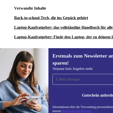
Verwandte Inhalte
Back-to-school-Tech, die ins Gepäck gehört
Laptop-Kaufratgeber: das vollständige Handbuch für al
Laptop-Kaufratgeber: Finde den Laptop, der zu deinem 
Erstmals zum Newsletter a
sparen!
Erstmals zum Newsletter
Verpasse kein Angebot mehr
anmelden, 15 € sparen!
Verpasse kein Angebot mehr.
Informatione
unserer
Date
Gutschein anford
REFURBED ÖSTERREICH - RETHINK NEW.
Informationen über die Verwendung personenbezog
unserer
Datenschutzerklärung