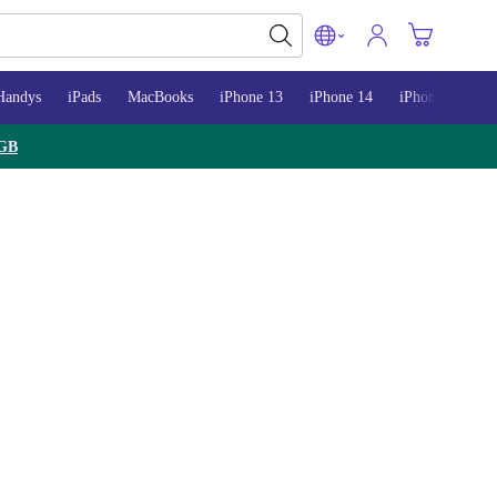
Handys
iPads
MacBooks
iPhone 13
iPhone 14
iPhone 15
GB