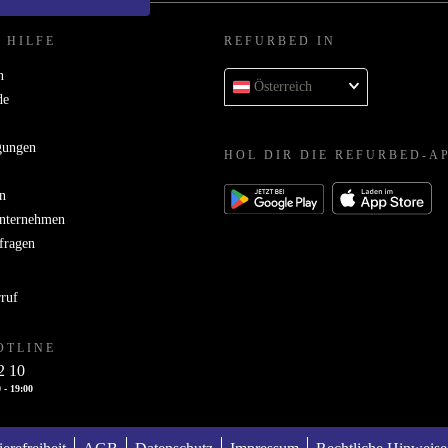
 HILFE
REFURBED IN
n
Österreich
de
gungen
HOL DIR DIE REFURBED-A
n
Unternehmen
bfragen
rruf
OTLINE
2 10
 - 19:00