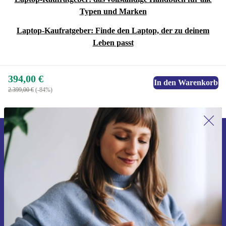
Typen und Marken
Laptop-Kaufratgeber: Finde den Laptop, der zu deinem
Leben passt
394,00 €
In den Warenkorb
2.399,00 €
(-84%)
Erstmals zum Newsletter anmelden,
15 € sparen!
Verpasse kein Angebot mehr.
Gutschein anfordern