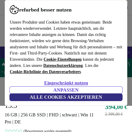
Hol dir die App
Download
refurbed besser nutzen
refurbed schnell und einfach nutzen
Unsere Produkte und Cookies haben etwas gemeinsam: Beide
werden wiederverwendet. Letztere hauptsächlich, um dir
relevantere Inhalte anzeigen zu können. Damit das richtig
funktioniert, würden wir gerne dein Browsing-Verhalten
analysieren und Inhalte und Werbung für dich personalisieren – mit
🎒 Back to school
Handys
Laptops
Tablets
Smartwatches
Zubehör
First- und Third-Party-Cookies. Natürlich nur mit deinem
Einverständnis. Die
Cookie-Einstellungen
kannst du jederzeit
🔥 Spare 5% EXTRA auf MacBooks und iPads – Code: MACPAD5
ändern. Lies unsere
Datenschutzerklärung
. Lies die
-
AGB
Cookie-Richtlinie des Datenverarbeiters
.
Eingeschränkt nutzen
Home
Produkte
Laptops
Dell Laptops
ANPASSEN
Dell Latitude 7330 | i5-1245U |
ALLE COOKIES AKZEPTIEREN
13.3"
394
,00 €
2.399,00 €
16 GB | 256 GB SSD | FHD | schwarz | Win 11
Pro | DE
(Bewertungen werden gesammelt)