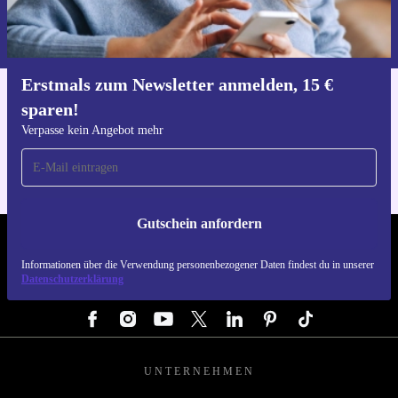
Informationen über die Verwendung personenbezogener Daten findest
du in unserer
Datenschutzerklärung
.
Erstmals zum Newsletter anmelden, 15 €
sparen!
Hol dir die refurbed-App
Für iOS und Android
Verpasse kein Angebot mehr
Gutschein anfordern
REFURBED ÖSTERREICH - RETHINK NEW.
Informationen über die Verwendung personenbezogener Daten findest du in unserer
Datenschutzerklärung
FOLGE UNS
UNTERNEHMEN