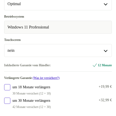
In anderen Kombinationen verfügbar
Optimal
ES (spanisch)
+68,40 €
Optimal
Betriebssystem
FR (französisch)
+68,40 €
In anderen Kombinationen verfügbar
Windows 11 Professional
IT (italienisch)
Neu
+68,40 €
+85,39 €
Touchscreen
UK (UK englisch)
+68,40 €
nein
ja
Inkludierte Garantie vom Händler:
12 Monate
nein
Verlängerte Garantie
(Was ist versichert?)
+19,99 €
um 18 Monate verlängern
30 Monate versichert (12 + 18)
+32,99 €
um 30 Monate verlängern
42 Monate versichert (12 + 30)