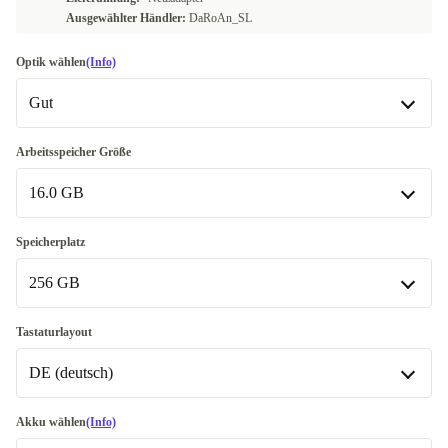
Ausgewählter Händler:
DaRoAn_SL
Optik wählen
(Info)
Gut
Gut
Arbeitsspeicher Größe
16.0 GB
Sehr gut
+25,00 €
16.0 GB
Speicherplatz
In anderen Kombinationen verfügbar
256 GB
32.0 GB
+292,90 €
256 GB
Tastaturlayout
DE (deutsch)
512 GB
+42,00 €
1000 GB
DE (deutsch)
+125,00 €
Akku wählen
(Info)