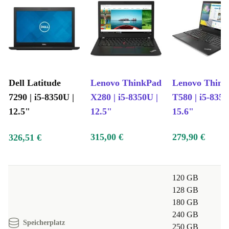
Dell Latitude
Lenovo ThinkPad
Lenovo Thin
7290 | i5-8350U |
X280 | i5-8350U |
T580 | i5-8350
12.5"
12.5"
15.6"
315,00 €
279,90 €
326,51 €
120 GB
128 GB
180 GB
240 GB
Speicherplatz
250 GB