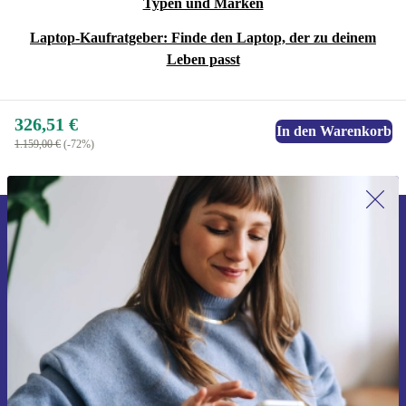
Typen und Marken
Laptop-Kaufratgeber: Finde den Laptop, der zu deinem
Leben passt
326,51 €
In den Warenkorb
1.159,00 €
(-72%)
Erstmals zum Newsletter anmelden,
15 € sparen!
Verpasse kein Angebot mehr.
Gutschein anfordern