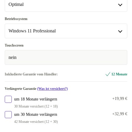
+128,49 €
Optimal
BE (belgisch)
+30,00 €
CZ (tschechisch)
Optimal
+30,00 €
Betriebssystem
In anderen Kombinationen verfügbar
Windows 11 Professional
ES (spanisch)
+30,00 €
Neu
+84,93 €
FI (finnisch)
Windows 11 Professional
+30,00 €
Touchscreen
In anderen Kombinationen verfügbar
nein
PT (portugiesisch)
+30,00 €
Windows 11 Home
+13,49 €
UK (UK englisch)
+30,00 €
Inkludierte Garantie vom Händler:
12 Monate
In anderen Kombinationen verfügbar
Verlängerte Garantie
(Was ist versichert?)
FR (französisch)
+30,00 €
+19,99 €
um 18 Monate verlängern
IT (italienisch)
+30,00 €
30 Monate versichert (12 + 18)
+32,99 €
um 30 Monate verlängern
42 Monate versichert (12 + 30)