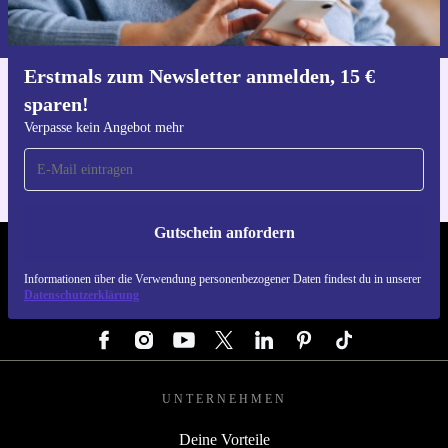
Informationen über die Verwendung personenbezogener Daten findest
du in unserer
Datenschutzerklärung
.
Erstmals zum Newsletter anmelden, 15 €
sparen!
Hol dir die refurbed-App
Für iOS und Android
Verpasse kein Angebot mehr
Gutschein anfordern
REFURBED ÖSTERREICH - RETHINK NEW.
Informationen über die Verwendung personenbezogener Daten findest du in unserer
Datenschutzerklärung
FOLGE UNS
UNTERNEHMEN
Deine Vorteile