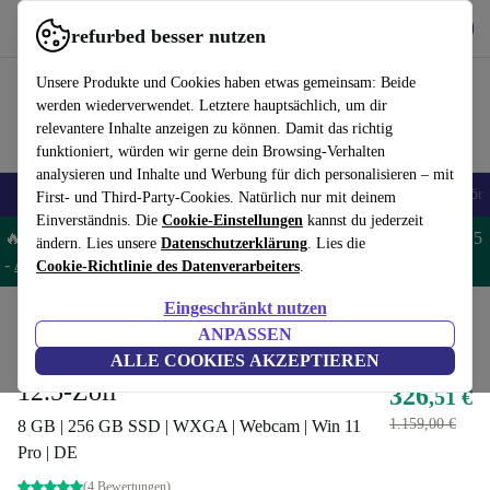
Hol dir die App
Download
refurbed besser nutzen
refurbed schnell und einfach nutzen
Unsere Produkte und Cookies haben etwas gemeinsam: Beide
werden wiederverwendet. Letztere hauptsächlich, um dir
relevantere Inhalte anzeigen zu können. Damit das richtig
funktioniert, würden wir gerne dein Browsing-Verhalten
analysieren und Inhalte und Werbung für dich personalisieren – mit
🎒 Back to school
Handys
Laptops
Tablets
Smartwatches
Zubehör
First- und Third-Party-Cookies. Natürlich nur mit deinem
Einverständnis. Die
Cookie-Einstellungen
kannst du jederzeit
🔥 Spare 5% EXTRA auf MacBooks und iPads – Code: MACPAD5
ändern. Lies unsere
Datenschutzerklärung
. Lies die
-
AGB
Cookie-Richtlinie des Datenverarbeiters
.
Eingeschränkt nutzen
Home
Produkte
Laptops
Dell Laptops
ANPASSEN
Dell Latitude 7290 | i5-8350U |
ALLE COOKIES AKZEPTIEREN
12.5-Zoll
326
,51 €
1.159,00 €
8 GB | 256 GB SSD | WXGA | Webcam | Win 11
Pro | DE
(4 Bewertungen)