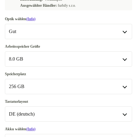
Ausgewählter Händler:
furbify s.r.o.
Optik wählen
(Info)
Gut
Gut
Arbeitsspeicher Größe
8.0 GB
Sehr gut
+3,49 €
Exzellent
8.0 GB
+35,39 €
Speicherplatz
256 GB
16.0 GB
+13,49 €
256 GB
Tastaturlayout
DE (deutsch)
512 GB
+38,48 €
In anderen Kombinationen verfügbar
DE (deutsch)
Akku wählen
(Info)
1000 GB