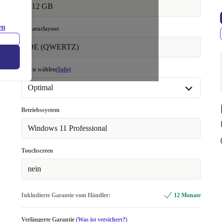
512 GB
en
Tastaturlayout
DE (QWERTZ)
Akku wählen
(Info)
Optimal
Optimal
Betriebssystem
Neu
+26,62 €
Windows 11 Professional
Touchscreen
nein
Inkludierte Garantie vom Händler:
12 Monate
Verlängerte Garantie
(Was ist versichert?)