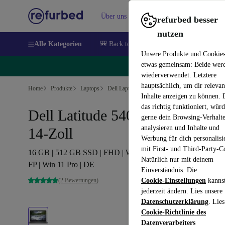
Über uns
Verkaufen
Hilfe
refurbed besser
nutzen
Alle Kategorien
🎒 Back to school
Handys
Laptops
Unsere Produkte und Cookie
etwas gemeinsam: Beide wer
🔥
wiederverwendet. Letztere
hauptsächlich, um dir relevan
Home
Produkte
Laptops
Dell Laptops
Inhalte anzeigen zu können.
das richtig funktioniert, wür
Dell Latitude 5400 | i5-8350U |
gerne dein Browsing-Verhalt
analysieren und Inhalte und
14-Zoll
Werbung für dich personalisi
mit First- und Third-Party-C
16 GB | 512 GB SSD | FHD | Webcam | Tastaturbeleuchtung 
Natürlich nur mit deinem
FP | Win 11 Pro | DE
Einverständnis. Die
(2 Bewertungen)
Cookie-Einstellungen
kanns
jederzeit ändern. Lies unsere
Datenschutzerklärung
. Lies
Cookie-Richtlinie des
Datenverarbeiters