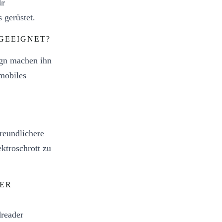
ür
 gerüstet.
GEEIGNET?
ign machen ihn
 mobiles
freundlichere
ktroschrott zu
NER
reader