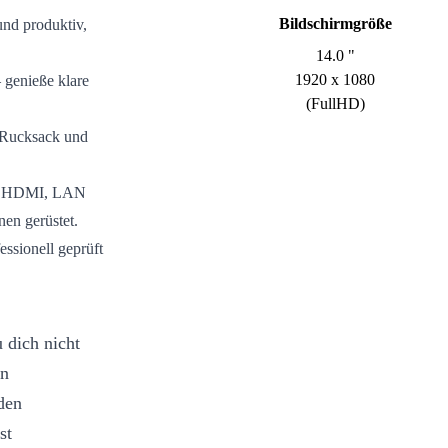
Bildschirmgröße
und produktiv,
14.0 "
1920 x 1080
 genieße klare
(FullHD)
n Rucksack und
s, HDMI, LAN
nen gerüstet.
essionell geprüft
 dich nicht
en
den
st