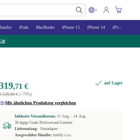
Handys
iPads
MacBooks
iPhone 13
iPhone 14
iPhone 15
GB
319
auf Lager
,71 €
1.539,00 €
(-79%)
Mit ähnlichen Produkten vergleichen
Inklusive Versandkosten:
11. Aug. –
14. Aug.
30-tägige Gratis Rückversand-Garantie
Lieferumfang:
Netzadapter
Ausgewählter Händler:
furbify s.r.o.