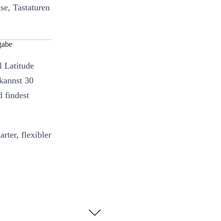
se, Tastaturen
gabe
l Latitude
kannst 30
d findest
rter, flexibler