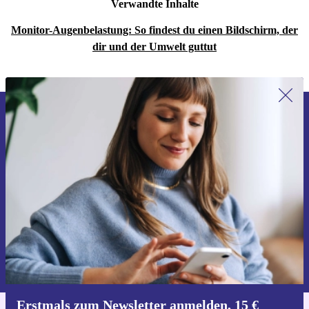
Verwandte Inhalte
Monitor-Augenbelastung: So findest du einen Bildschirm, der
dir und der Umwelt guttut
Erstmals zum Newsletter anmelden,
15 € sparen!
Verpasse kein Angebot mehr.
Gutschein anfordern
Informationen über die Verwendung personenbezogener Daten findest
du in unserer
Datenschutzerklärung
.
Erstmals zum Newsletter anmelden, 15 €