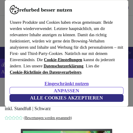
Hol dir die App
Download
refurbed besser nutzen
refurbed schnell und einfach nutzen
Unsere Produkte und Cookies haben etwas gemeinsam: Beide
werden wiederverwendet. Letztere hauptsächlich, um dir
relevantere Inhalte anzeigen zu können. Damit das richtig
funktioniert, würden wir gerne dein Browsing-Verhalten
analysieren und Inhalte und Werbung für dich personalisieren – mit
🎒 Back to school
Handys
Laptops
Tablets
Smartwatches
Zubehör
First- und Third-Party-Cookies. Natürlich nur mit deinem
Einverständnis. Die
Cookie-Einstellungen
kannst du jederzeit
💰 Extra -8% auf Samsung- und Google-Smartphones - Code:
ändern. Lies unsere
Datenschutzerklärung
. Lies die
ANDROID8 -
AGB
Cookie-Richtlinie des Datenverarbeiters
.
Eingeschränkt nutzen
Home
Produkte
Monitore
ANPASSEN
Dell E2422HN | 23.8-Zoll
ALLE COOKIES AKZEPTIEREN
inkl. Standfuß | Schwarz
(Bewertungen werden gesammelt)