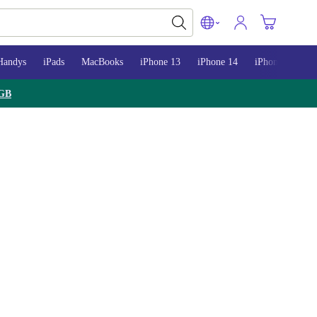
Handys
iPads
MacBooks
iPhone 13
iPhone 14
iPhone 15
GB