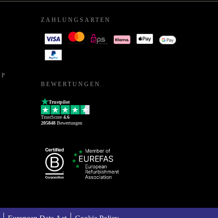
ZAHLUNGSARTEN
PP
BEWERTUNGEN
Trustpilot
TrustScore
4.6
205848
Bewertungen