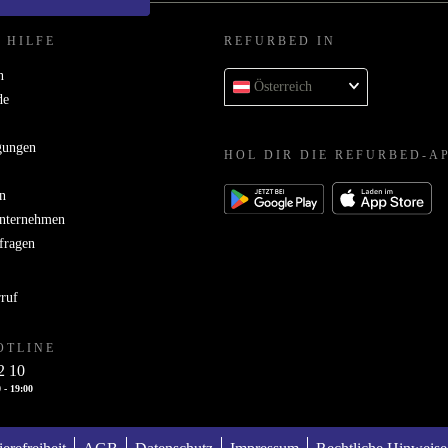
 HILFE
REFURBED IN
n
Österreich
de
gungen
HOL DIR DIE REFURBED-A
n
Unternehmen
bfragen
rruf
OTLINE
2 10
 - 19:00