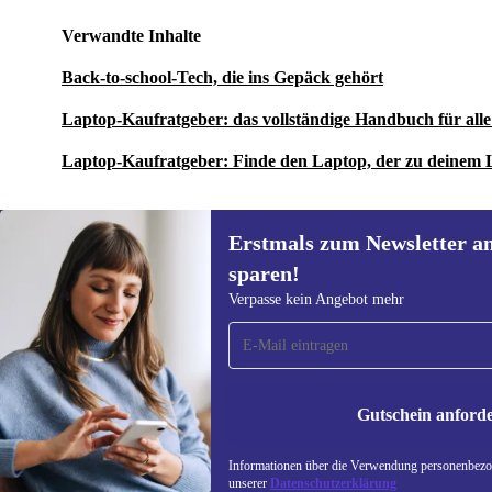
Verwandte Inhalte
Back-to-school-Tech, die ins Gepäck gehört
Laptop-Kaufratgeber: das vollständige Handbuch für al
Laptop-Kaufratgeber: Finde den Laptop, der zu deinem 
Erstmals zum Newsletter a
sparen!
Erstmals zum Newsletter
Verpasse kein Angebot mehr
anmelden, 15 € sparen!
Verpasse kein Angebot mehr.
Informatione
unserer
Date
Gutschein anford
REFURBED ÖSTERREICH - RETHINK NEW.
Informationen über die Verwendung personenbezog
unserer
Datenschutzerklärung