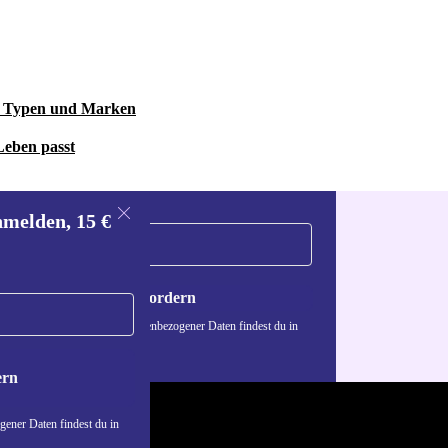
le Typen und Marken
Leben passt
nmelden, 15 €
Gutschein anfordern
n über die Verwendung personenbezogener Daten findest du in
nschutzerklärung
.
ern
ener Daten findest du in