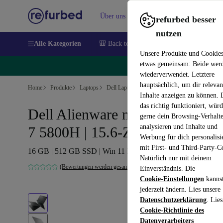
Über uns
Verkaufen
Hilfe
refurbed besser
nutzen
Alle Kategorien
🎒 Back to school
Handys
Laptops
Unsere Produkte und Cookie
etwas gemeinsam: Beide wer
🔥
wiederverwendet. Letztere
hauptsächlich, um dir relevan
Home
Produkte
Laptops
Dell Laptops
Inhalte anzeigen zu können.
das richtig funktioniert, wür
Dell Alienware m15 R5 | Ryzen
gerne dein Browsing-Verhalt
analysieren und Inhalte und
7 5800H | 15.6-Zoll
Werbung für dich personalisi
mit First- und Third-Party-C
16 GB | 512 GB SSD | Win 11 Home | DE
Natürlich nur mit deinem
(Bewertungen werden gesammelt)
Einverständnis. Die
Cookie-Einstellungen
kanns
jederzeit ändern. Lies unsere
Datenschutzerklärung
. Lies
Cookie-Richtlinie des
Datenverarbeiters