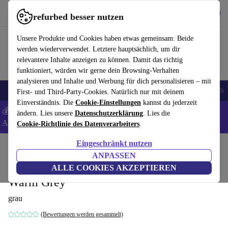
Hol dir die App
Download
refurbed besser nutzen
refurbed schnell und einfach nutzen
Unsere Produkte und Cookies haben etwas gemeinsam: Beide
werden wiederverwendet. Letztere hauptsächlich, um dir
relevantere Inhalte anzeigen zu können. Damit das richtig
funktioniert, würden wir gerne dein Browsing-Verhalten
analysieren und Inhalte und Werbung für dich personalisieren – mit
🎒 Back to school
Handys
Laptops
Tablets
Smartwatches
Zubehör
First- und Third-Party-Cookies. Natürlich nur mit deinem
Einverständnis. Die
Cookie-Einstellungen
kannst du jederzeit
💰 Extra -8% auf Samsung- und Google-Smartphones - Code:
ändern. Lies unsere
Datenschutzerklärung
. Lies die
ANDROID8 -
AGB
Cookie-Richtlinie des Datenverarbeiters
.
Eingeschränkt nutzen
Home
Produkte
Haushalt
Möbel
ANPASSEN
Daphne 1-Sitzer Récamiere Links Maya
ALLE COOKIES AKZEPTIEREN
Warm Grey
grau
(Bewertungen werden gesammelt)