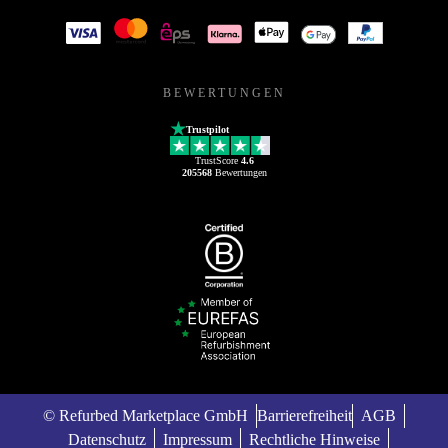
BEWERTUNGEN
Trustpilot
TrustScore
4.6
205568
Bewertungen
© Refurbed Marketplace GmbH
Barrierefreiheit
AGB
Datenschutz
Impressum
Rechtliche Hinweise