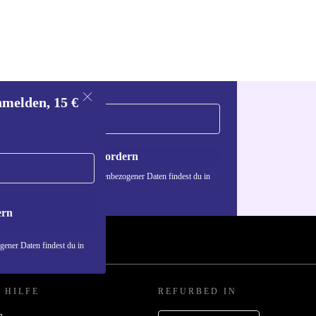
nmelden, 15 €
Gutschein anfordern
n über die Verwendung personenbezogener Daten findest du in
nschutzerklärung
.
ern
ener Daten findest du in
 HILFE
REFURBED IN
n