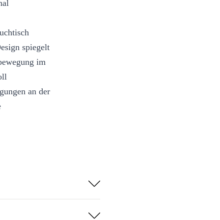
nal
uchtisch
esign spiegelt
nbewegung im
ll
igungen an der
e