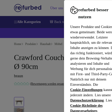
Über uns
Verkaufen
Hilfe
refurbed besser
nutzen
Alle Kategorien
🎒 Back to school
Handys
Laptops
Unsere Produkte und Cookie
etwas gemeinsam: Beide wer
💰 E
wiederverwendet. Letztere
hauptsächlich, um dir relevan
Home
Produkte
Haushalt
Möbel
Inhalte anzeigen zu können.
das richtig funktioniert, wür
Crawford Couchtisch Walnuss
gerne dein Browsing-Verhalt
analysieren und Inhalte und
Ø 90cm
Werbung für dich personalisi
mit First- und Third-Party-C
braun
Natürlich nur mit deinem
(Bewertungen werden gesammelt)
Einverständnis. Die
Cookie-Einstellungen
kanns
jederzeit ändern. Lies unsere
Datenschutzerklärung
. Lies
Cookie-Richtlinie des
Datenverarbeiters