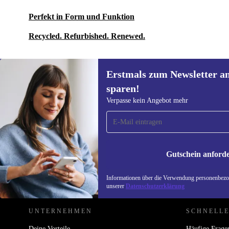
Perfekt in Form und Funktion
Recycled. Refurbished. Renewed.
Erstmals zum Newsletter a
sparen!
Erstmals zum Newsletter
Verpasse kein Angebot mehr
anmelden, 15 € sparen!
Verpasse kein Angebot mehr.
Informatione
unserer
Date
Gutschein anford
REFURBED ÖSTERREICH - RETHINK NEW.
Informationen über die Verwendung personenbezog
unserer
Datenschutzerklärung
UNTERNEHMEN
SCHNELLE
Deine Vorteile
Häufige Frage