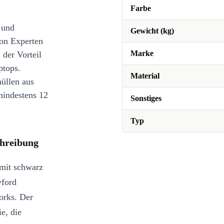
Farbe
 und
Gewicht (kg)
on Experten
Marke
 der Vorteil
ptops.
Material
üllen aus
mindestens 12
Sonstiges
Typ
chreibung
mit schwarz
wford
orks. Der
e, die