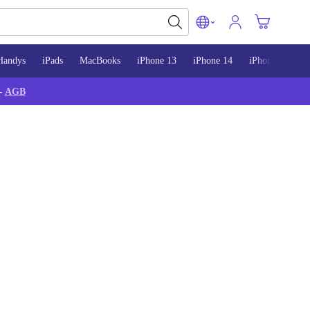
Handys
iPads
MacBooks
iPhone 13
iPhone 14
iPhone 15
-
AGB