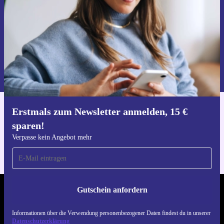
Gutschein anfordern
Informationen über die Verwendung personenbezogener Daten findest
du in unserer
Datenschutzerklärung
.
Erstmals zum Newsletter anmelden, 15 €
Hol dir die refurbed-App
sparen!
Für iOS und Android
Verpasse kein Angebot mehr
Gutschein anfordern
REFURBED ÖSTERREICH - RETHINK NEW.
Informationen über die Verwendung personenbezogener Daten findest du in unserer
FOLGE UNS
Datenschutzerklärung