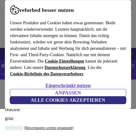
Hol dir die App
Download
refurbed besser nutzen
refurbed schnell und einfach nutzen
Unsere Produkte und Cookies haben etwas gemeinsam: Beide
werden wiederverwendet. Letztere hauptsächlich, um dir
relevantere Inhalte anzeigen zu können. Damit das richtig
funktioniert, würden wir gerne dein Browsing-Verhalten
analysieren und Inhalte und Werbung für dich personalisieren – mit
🎒 Back to school
Handys
Laptops
Tablets
Smartwatches
Zubehör
First- und Third-Party-Cookies. Natürlich nur mit deinem
Einverständnis. Die
Cookie-Einstellungen
kannst du jederzeit
💸Spare 8% EXTRA auf MacBooks und iPads – Code: BACK8OFF
ändern. Lies unsere
Datenschutzerklärung
. Lies die
-
AGB
Cookie-Richtlinie des Datenverarbeiters
.
Eingeschränkt nutzen
Home
Produkte
Haushalt
Möbel
ANPASSEN
Chill by SLS Schlafsofa 3-Sitzer Forest
ALLE COOKIES AKZEPTIEREN
Mole
grau
(Bewertungen werden gesammelt)