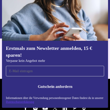
Gutschein anfordern
Informationen über die Verwendung personenbezogener Daten findest
du in unserer
Datenschutzerklärung
.
Erstmals zum Newsletter anmelden, 15 €
Hol dir die refurbed-App
sparen!
Für iOS und Android
Verpasse kein Angebot mehr
Gutschein anfordern
REFURBED ÖSTERREICH - RETHINK NEW.
Informationen über die Verwendung personenbezogener Daten findest du in unserer
FOLGE UNS
Datenschutzerklärung