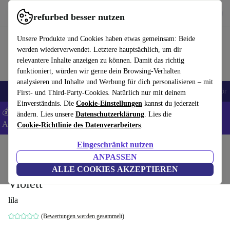
Hol dir die App
Download
refurbed besser nutzen
refurbed schnell und einfach nutzen
Unsere Produkte und Cookies haben etwas gemeinsam: Beide
werden wiederverwendet. Letztere hauptsächlich, um dir
relevantere Inhalte anzeigen zu können. Damit das richtig
funktioniert, würden wir gerne dein Browsing-Verhalten
analysieren und Inhalte und Werbung für dich personalisieren – mit
🎒 Back to school
Handys
Laptops
Tablets
Smartwatches
Zubehör
First- und Third-Party-Cookies. Natürlich nur mit deinem
Einverständnis. Die
Cookie-Einstellungen
kannst du jederzeit
💰 Extra -8% auf Samsung- und Google-Smartphones - Code:
ändern. Lies unsere
Datenschutzerklärung
. Lies die
ANDROID8 -
AGB
Cookie-Richtlinie des Datenverarbeiters
.
Eingeschränkt nutzen
Home
Produkte
Haushalt
Möbel
ANPASSEN
Catch JH14 Lounge Chair Rohrgestell
ALLE COOKIES AKZEPTIEREN
Violett
lila
(Bewertungen werden gesammelt)