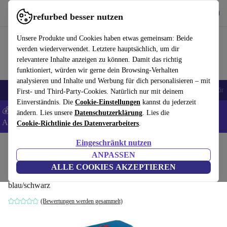
Hol dir die App
Download
refurbed besser nutzen
refurbed schnell und einfach nutzen
Unsere Produkte und Cookies haben etwas gemeinsam: Beide
werden wiederverwendet. Letztere hauptsächlich, um dir
relevantere Inhalte anzeigen zu können. Damit das richtig
funktioniert, würden wir gerne dein Browsing-Verhalten
analysieren und Inhalte und Werbung für dich personalisieren – mit
🎒 Back to school
Handys
Laptops
Tablets
Smartwatches
Zubehör
First- und Third-Party-Cookies. Natürlich nur mit deinem
Einverständnis. Die
Cookie-Einstellungen
kannst du jederzeit
💰 Extra -8% auf Samsung- und Google-Smartphones - Code:
ändern. Lies unsere
Datenschutzerklärung
. Lies die
ANDROID8 -
AGB
Cookie-Richtlinie des Datenverarbeiters
.
Eingeschränkt nutzen
Home
Produkte
Elektrowerkzeuge
ANPASSEN
Bosch Professional GO 3 Akku-Schrauber
ALLE COOKIES AKZEPTIEREN
blau/schwarz
(Bewertungen werden gesammelt)