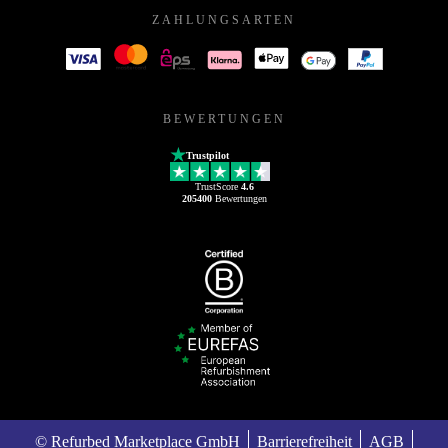
ZAHLUNGSARTEN
BEWERTUNGEN
Trustpilot
TrustScore
4.6
205400
Bewertungen
© Refurbed Marketplace GmbH
Barrierefreiheit
AGB