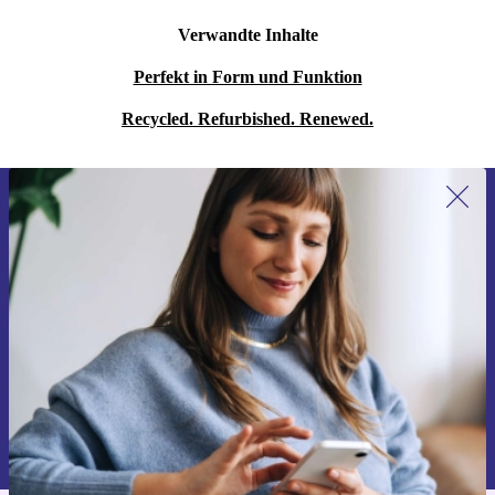
Verwandte Inhalte
Perfekt in Form und Funktion
Recycled. Refurbished. Renewed.
Erstmals zum Newsletter anmelden,
15 € sparen!
Verpasse kein Angebot mehr.
Gutschein anfordern
Informationen über die Verwendung personenbezogener Daten findest
du in unserer
Datenschutzerklärung
.