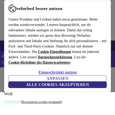
Hol dir die App
Download
refurbed besser nutzen
refurbed schnell und einfach nutzen
Unsere Produkte und Cookies haben etwas gemeinsam: Beide
werden wiederverwendet. Letztere hauptsächlich, um dir
relevantere Inhalte anzeigen zu können. Damit das richtig
funktioniert, würden wir gerne dein Browsing-Verhalten
analysieren und Inhalte und Werbung für dich personalisieren – mit
🎒 Back to school
Handys
Laptops
Tablets
Smartwatches
Zubehör
First- und Third-Party-Cookies. Natürlich nur mit deinem
Einverständnis. Die
Cookie-Einstellungen
kannst du jederzeit
💰 Extra -8% auf Samsung- und Google-Smartphones - Code:
ändern. Lies unsere
Datenschutzerklärung
. Lies die
ANDROID8 -
AGB
Cookie-Richtlinie des Datenverarbeiters
.
Eingeschränkt nutzen
Home
Produkte
Haushalt
Möbel
ANPASSEN
Blink Beistelltisch Ø60cm
ALLE COOKIES AKZEPTIEREN
Weiß
(Bewertungen werden gesammelt)