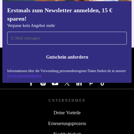
Erstmals zum Newsletter anmelden, 15 €
Hol dir die refurbed-App
sparen!
Für iOS und Android
Verpasse kein Angebot mehr
Gutschein anfordern
REFURBED ÖSTERREICH - RETHINK NEW.
Informationen über die Verwendung personenbezogener Daten findest du in unserer
FOLGE UNS
Datenschutzerklärung
UNTERNEHMEN
Deine Vorteile
Erneuerungsprozess