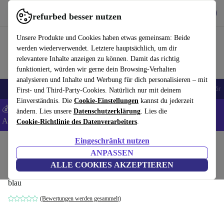
Hol dir die App
Download
refurbed besser nutzen
refurbed schnell und einfach nutzen
Unsere Produkte und Cookies haben etwas gemeinsam: Beide
werden wiederverwendet. Letztere hauptsächlich, um dir
relevantere Inhalte anzeigen zu können. Damit das richtig
funktioniert, würden wir gerne dein Browsing-Verhalten
analysieren und Inhalte und Werbung für dich personalisieren – mit
🎒 Back to school
Handys
Laptops
Tablets
Smartwatches
Zubehör
First- und Third-Party-Cookies. Natürlich nur mit deinem
Einverständnis. Die
Cookie-Einstellungen
kannst du jederzeit
💰 Extra -8% auf Samsung- und Google-Smartphones - Code:
ändern. Lies unsere
Datenschutzerklärung
. Lies die
ANDROID8 -
AGB
Cookie-Richtlinie des Datenverarbeiters
.
Eingeschränkt nutzen
Home
Produkte
Haushalt
Möbel
ANPASSEN
Aya Hocker Velour Lux Petro
ALLE COOKIES AKZEPTIEREN
blau
(Bewertungen werden gesammelt)