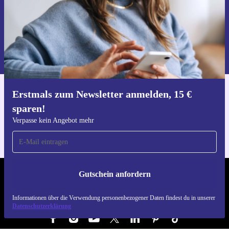
Gutschein anfordern
Informationen über die Verwendung personenbezogener Daten findest
du in unserer
Datenschutzerklärung
.
Erstmals zum Newsletter anmelden, 15 €
Hol dir die refurbed-App
sparen!
Für iOS und Android
Verpasse kein Angebot mehr
Gutschein anfordern
REFURBED ÖSTERREICH - RETHINK NEW.
Informationen über die Verwendung personenbezogener Daten findest du in unserer
FOLGE UNS
Datenschutzerklärung