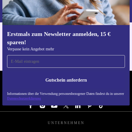
Informationen über die Verwendung personenbezogener Daten findest
du in unserer
Datenschutzerklärung
.
Erstmals zum Newsletter anmelden, 15 €
Hol dir die refurbed-App
sparen!
Für iOS und Android
Verpasse kein Angebot mehr
Gutschein anfordern
REFURBED ÖSTERREICH - RETHINK NEW.
Informationen über die Verwendung personenbezogener Daten findest du in unserer
FOLGE UNS
Datenschutzerklärung
UNTERNEHMEN