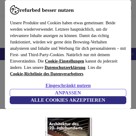
Hol dir die App
Download
refurbed besser nutzen
refurbed schnell und einfach nutzen
Unsere Produkte und Cookies haben etwas gemeinsam: Beide
werden wiederverwendet. Letztere hauptsächlich, um dir
relevantere Inhalte anzeigen zu können. Damit das richtig
funktioniert, würden wir gerne dein Browsing-Verhalten
analysieren und Inhalte und Werbung für dich personalisieren – mit
🎒 Back to school
Handys
Laptops
Tablets
Smartwatches
Zubehör
First- und Third-Party-Cookies. Natürlich nur mit deinem
Einverständnis. Die
Cookie-Einstellungen
kannst du jederzeit
Home
ändern. Lies unsere
Produkte
Haushalt
Datenschutzerklärung
Möbel
. Lies die
Cookie-Richtlinie des Datenverarbeiters
.
Architektur des 20. Jahrhunderts
Eingeschränkt nutzen
Weiß
ANPASSEN
ALLE COOKIES AKZEPTIEREN
(Bewertungen werden gesammelt)