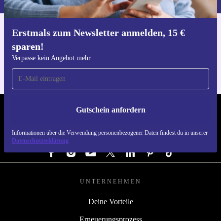
Erstmals zum Newsletter anmelden, 15 €
Hol dir die refurbed-App
sparen!
Für iOS und Android
Verpasse kein Angebot mehr
Gutschein anfordern
REFURBED ÖSTERREICH - RETHINK NEW.
Informationen über die Verwendung personenbezogener Daten findest du in unserer
FOLGE UNS
Datenschutzerklärung
UNTERNEHMEN
Deine Vorteile
Erneuerungsprozess