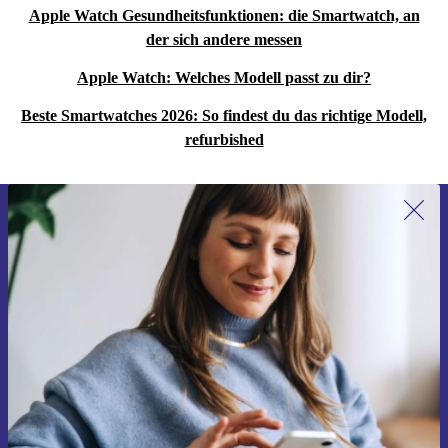
Apple Watch Gesundheitsfunktionen: die Smartwatch, an
der sich andere messen
Apple Watch: Welches Modell passt zu dir?
Beste Smartwatches 2026: So findest du das richtige Modell,
refurbished
Erstmals zum Newsletter anmelden,
15 € sparen!
Verpasse kein Angebot mehr.
Gutschein anfordern
Informationen über die Verwendung personenbezogener Daten findest
du in unserer
Datenschutzerklärung
.