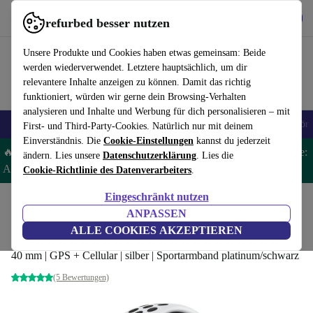
Hol dir die App
Download
refurbed besser nutzen
refurbed schnell und einfach nutzen
Unsere Produkte und Cookies haben etwas gemeinsam: Beide
werden wiederverwendet. Letztere hauptsächlich, um dir
relevantere Inhalte anzeigen zu können. Damit das richtig
funktioniert, würden wir gerne dein Browsing-Verhalten
analysieren und Inhalte und Werbung für dich personalisieren – mit
🎒 Back to school
Handys
Laptops
Tablets
Smartwatches
Zubehör
First- und Third-Party-Cookies. Natürlich nur mit deinem
Einverständnis. Die
Cookie-Einstellungen
kannst du jederzeit
🔥 Spare 5 % EXTRA auf ALLE Apple Watches & AirPods – Code:
ändern. Lies unsere
Datenschutzerklärung
. Lies die
AIRWATCH5 -
AGB
Cookie-Richtlinie des Datenverarbeiters
.
Eingeschränkt nutzen
Home
Produkte
Smartwatches
Apple Watches
ANPASSEN
Apple Watch Nike SE (2020)
ALLE COOKIES AKZEPTIEREN
40 mm | GPS + Cellular | silber | Sportarmband platinum/schwarz
(5 Bewertungen)