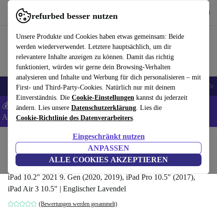
Hol dir die App
Download
refurbed besser nutzen
refurbed schnell und einfach nutzen
Unsere Produkte und Cookies haben etwas gemeinsam: Beide
werden wiederverwendet. Letztere hauptsächlich, um dir
relevantere Inhalte anzeigen zu können. Damit das richtig
funktioniert, würden wir gerne dein Browsing-Verhalten
analysieren und Inhalte und Werbung für dich personalisieren – mit
🎒 Back to school
Handys
Laptops
Tablets
Smartwatches
Zubehör
First- und Third-Party-Cookies. Natürlich nur mit deinem
Einverständnis. Die
Cookie-Einstellungen
kannst du jederzeit
💰 Extra -8% auf Samsung- und Google-Smartphones - Code:
ändern. Lies unsere
Datenschutzerklärung
. Lies die
ANDROID8 -
AGB
Cookie-Richtlinie des Datenverarbeiters
.
Eingeschränkt nutzen
Home
Produkte
Zubehör
ANPASSEN
Apple Smart Cover MM6M3ZM/A
ALLE COOKIES AKZEPTIEREN
iPad 10.2" 2021 9. Gen (2020, 2019), iPad Pro 10.5" (2017),
iPad Air 3 10.5" | Englischer Lavendel
(Bewertungen werden gesammelt)