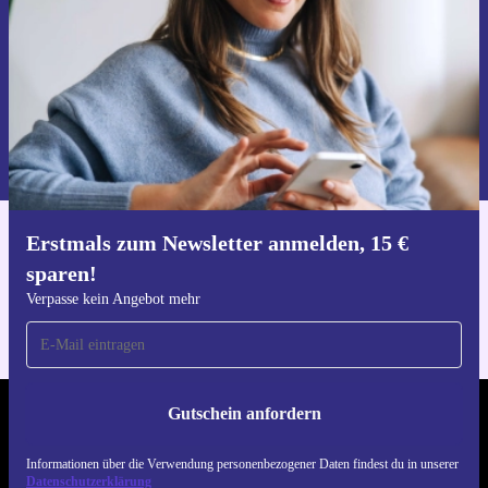
Gutschein anfordern
Informationen über die Verwendung personenbezogener Daten findest
du in unserer
Datenschutzerklärung
.
Erstmals zum Newsletter anmelden, 15 €
Hol dir die refurbed-App
sparen!
Für iOS und Android
Verpasse kein Angebot mehr
Gutschein anfordern
REFURBED ÖSTERREICH - RETHINK NEW.
Informationen über die Verwendung personenbezogener Daten findest du in unserer
FOLGE UNS
Datenschutzerklärung