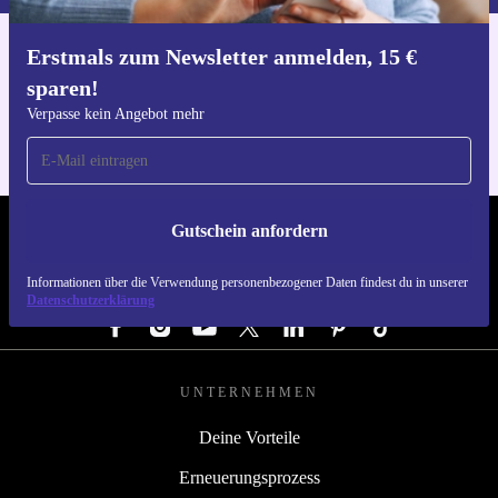
Erstmals zum Newsletter anmelden, 15 €
Hol dir die refurbed-App
sparen!
Für iOS und Android
Verpasse kein Angebot mehr
Gutschein anfordern
REFURBED ÖSTERREICH - RETHINK NEW.
Informationen über die Verwendung personenbezogener Daten findest du in unserer
FOLGE UNS
Datenschutzerklärung
UNTERNEHMEN
Deine Vorteile
Erneuerungsprozess