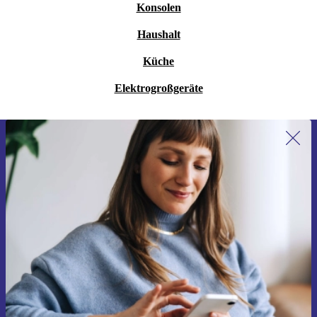
Konsolen
Haushalt
Küche
Elektrogroßgeräte
Erstmals zum Newsletter anmelden,
15 € sparen!
Verpasse kein Angebot mehr.
Gutschein anfordern
Informationen über die Verwendung personenbezogener Daten findest
du in unserer
Datenschutzerklärung
.