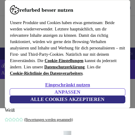
Hol dir die App
Download
refurbed besser nutzen
refurbed schnell und einfach nutzen
Unsere Produkte und Cookies haben etwas gemeinsam: Beide
werden wiederverwendet. Letztere hauptsächlich, um dir
relevantere Inhalte anzeigen zu können. Damit das richtig
funktioniert, würden wir gerne dein Browsing-Verhalten
analysieren und Inhalte und Werbung für dich personalisieren – mit
🎒 Back to school
Handys
Laptops
Tablets
Smartwatches
Zubehör
First- und Third-Party-Cookies. Natürlich nur mit deinem
Einverständnis. Die
Cookie-Einstellungen
kannst du jederzeit
💰 Extra -8% auf Samsung- und Google-Smartphones - Code:
ändern. Lies unsere
Datenschutzerklärung
. Lies die
ANDROID8 -
AGB
Cookie-Richtlinie des Datenverarbeiters
.
Eingeschränkt nutzen
Home
Produkte
Zubehör
Apple Zubehör
ANPASSEN
Apple HDMI/DVI Adapter
ALLE COOKIES AKZEPTIEREN
Weiß
(Bewertungen werden gesammelt)