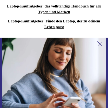
Laptop-Kaufratgeber: das vollständige Handbuch für alle
Typen und Marken
Laptop-Kaufratgeber: Finde den Laptop, der zu deinem
Leben passt
Erstmals zum Newsletter anmelden,
15 € sparen!
Verpasse kein Angebot mehr.
Gutschein anfordern
Informationen über die Verwendung personenbezogener Daten findest
du in unserer
Datenschutzerklärung
.