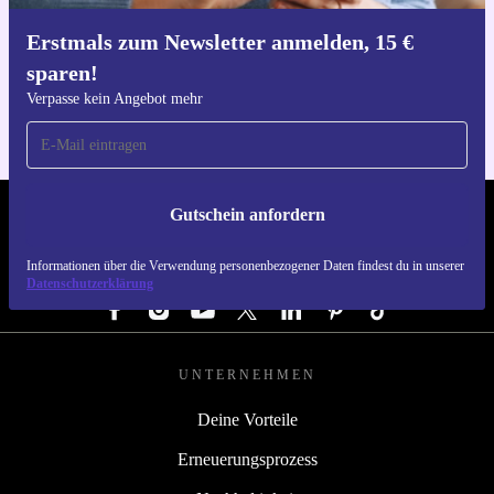
Erstmals zum Newsletter anmelden, 15 €
Hol dir die refurbed-App
sparen!
Für iOS und Android
Verpasse kein Angebot mehr
Gutschein anfordern
REFURBED ÖSTERREICH - RETHINK NEW.
Informationen über die Verwendung personenbezogener Daten findest du in unserer
FOLGE UNS
Datenschutzerklärung
UNTERNEHMEN
Deine Vorteile
Erneuerungsprozess