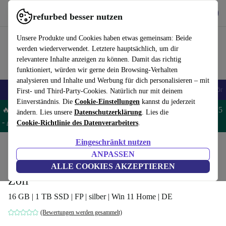
Hol dir die App
Download
refurbed besser nutzen
refurbed schnell und einfach nutzen
Unsere Produkte und Cookies haben etwas gemeinsam: Beide
werden wiederverwendet. Letztere hauptsächlich, um dir
relevantere Inhalte anzeigen zu können. Damit das richtig
funktioniert, würden wir gerne dein Browsing-Verhalten
analysieren und Inhalte und Werbung für dich personalisieren – mit
🎒 Back to school
Handys
Laptops
Tablets
Smartwatches
Zubehör
First- und Third-Party-Cookies. Natürlich nur mit deinem
Einverständnis. Die
Cookie-Einstellungen
kannst du jederzeit
🔥 Spare 5% EXTRA auf MacBooks und iPads – Code: MACPAD5
ändern. Lies unsere
Datenschutzerklärung
. Lies die
-
AGB
Cookie-Richtlinie des Datenverarbeiters
.
Eingeschränkt nutzen
Home
Produkte
Laptops
Acer Laptops
ANPASSEN
Acer Swift 3 SF314-511 | i7-1165G7 | 14-
ALLE COOKIES AKZEPTIEREN
Zoll
16 GB | 1 TB SSD | FP | silber | Win 11 Home | DE
(Bewertungen werden gesammelt)