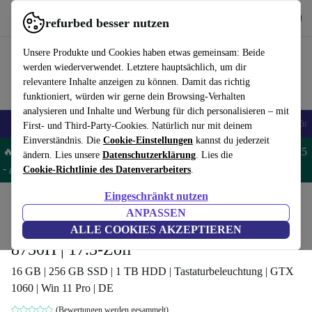
Hol dir die App
Download
refurbed besser nutzen
refurbed schnell und einfach nutzen
Unsere Produkte und Cookies haben etwas gemeinsam: Beide
werden wiederverwendet. Letztere hauptsächlich, um dir
relevantere Inhalte anzeigen zu können. Damit das richtig
funktioniert, würden wir gerne dein Browsing-Verhalten
analysieren und Inhalte und Werbung für dich personalisieren – mit
🎒 Back to school
Handys
Laptops
Tablets
Smartwatches
Zubehör
First- und Third-Party-Cookies. Natürlich nur mit deinem
Einverständnis. Die
Cookie-Einstellungen
kannst du jederzeit
🔥 Spare 5% EXTRA auf MacBooks und iPads – Code: MACPAD5
ändern. Lies unsere
Datenschutzerklärung
. Lies die
-
AGB
Cookie-Richtlinie des Datenverarbeiters
.
Eingeschränkt nutzen
Home
Produkte
Laptops
Acer Laptops
ANPASSEN
Acer Predator Helios 300 PH317-53 | i7-
ALLE COOKIES AKZEPTIEREN
8750H | 17.3-Zoll
16 GB | 256 GB SSD | 1 TB HDD | Tastaturbeleuchtung | GTX
1060 | Win 11 Pro | DE
(Bewertungen werden gesammelt)