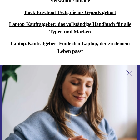
Verwandte Inhalte
Back-to-school-Tech, die ins Gepäck gehört
Laptop-Kaufratgeber: das vollständige Handbuch für alle
Typen und Marken
Laptop-Kaufratgeber: Finde den Laptop, der zu deinem
Leben passt
Erstmals zum Newsletter anmelden,
15 € sparen!
Verpasse kein Angebot mehr.
Gutschein anfordern
Informationen über die Verwendung personenbezogener Daten findest