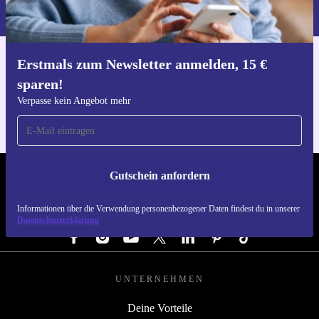
du in unserer
Datenschutzerklärung
.
Erstmals zum Newsletter anmelden, 15 €
Hol dir die refurbed-App
sparen!
Für iOS und Android
Verpasse kein Angebot mehr
Gutschein anfordern
REFURBED ÖSTERREICH - RETHINK NEW.
Informationen über die Verwendung personenbezogener Daten findest du in unserer
FOLGE UNS
Datenschutzerklärung
UNTERNEHMEN
Deine Vorteile