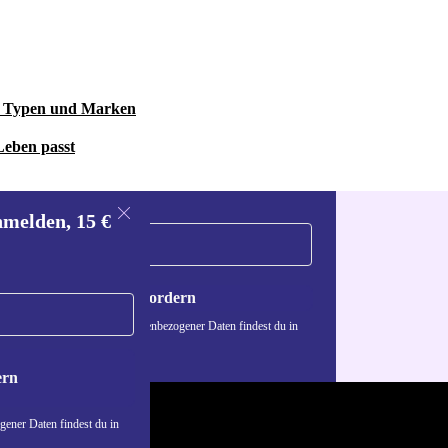
le Typen und Marken
Leben passt
nmelden, 15 €
Gutschein anfordern
n über die Verwendung personenbezogener Daten findest du in
nschutzerklärung
.
ern
ener Daten findest du in