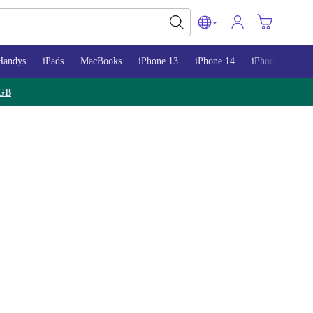
Handys
iPads
MacBooks
iPhone 13
iPhone 14
iPhone 15
GB