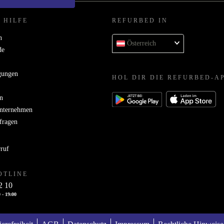
 HILFE
REFURBED IN
n
Österreich
de
gungen
HOL DIR DIE REFURBED-A
n
Unternehmen
bfragen
rruf
OTLINE
2 10
 - 19:00