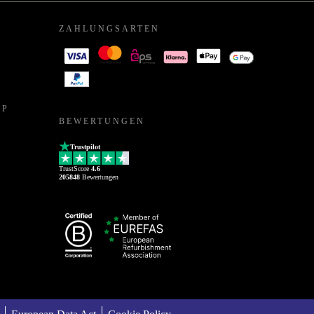
ZAHLUNGSARTEN
PP
BEWERTUNGEN
Trustpilot
TrustScore
4.6
205848
Bewertungen