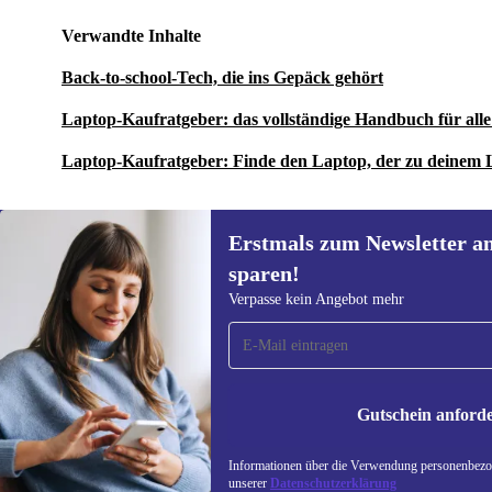
Verwandte Inhalte
Back-to-school-Tech, die ins Gepäck gehört
Laptop-Kaufratgeber: das vollständige Handbuch für al
Laptop-Kaufratgeber: Finde den Laptop, der zu deinem 
Erstmals zum Newsletter a
sparen!
Erstmals zum Newsletter
Verpasse kein Angebot mehr
anmelden, 15 € sparen!
Verpasse kein Angebot mehr.
Informatione
unserer
Date
Gutschein anford
REFURBED ÖSTERREICH - RETHINK NEW.
Informationen über die Verwendung personenbezog
unserer
Datenschutzerklärung