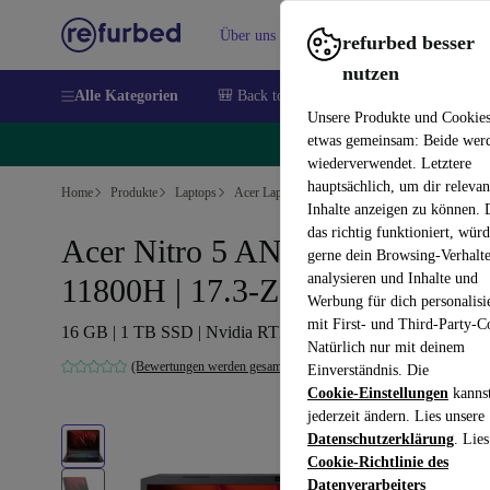
Über uns
Verkaufen
Hilfe
refurbed besser
nutzen
Alle Kategorien
🎒 Back to school
Handys
Laptops
Unsere Produkte und Cookie
etwas gemeinsam: Beide wer
🔥
wiederverwendet. Letztere
hauptsächlich, um dir relevan
Home
Produkte
Laptops
Acer Laptops
Inhalte anzeigen zu können.
das richtig funktioniert, wür
Acer Nitro 5 AN517-54 | i7-
gerne dein Browsing-Verhalt
analysieren und Inhalte und
11800H | 17.3-Zoll
Werbung für dich personalisi
mit First- und Third-Party-C
16 GB | 1 TB SSD | Nvidia RTX 3070 | Win 11 Home | DE
Natürlich nur mit deinem
(Bewertungen werden gesammelt)
Einverständnis. Die
Cookie-Einstellungen
kanns
jederzeit ändern. Lies unsere
Datenschutzerklärung
. Lies
Cookie-Richtlinie des
Datenverarbeiters