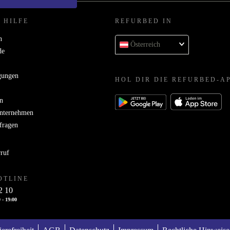
 HILFE
REFURBED IN
n
Österreich
de
gungen
HOL DIR DIE REFURBED-A
n
Unternehmen
bfragen
rruf
OTLINE
2 10
 - 19:00