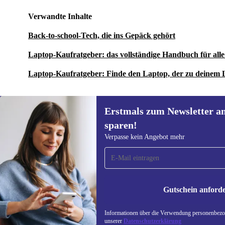
Verwandte Inhalte
Back-to-school-Tech, die ins Gepäck gehört
Laptop-Kaufratgeber: das vollständige Handbuch für al
Laptop-Kaufratgeber: Finde den Laptop, der zu deinem 
Erstmals zum Newsletter a
sparen!
Erstmals zum Newsletter
Verpasse kein Angebot mehr
anmelden, 15 € sparen!
Verpasse kein Angebot mehr.
Informatione
unserer
Date
Gutschein anford
REFURBED ÖSTERREICH - RETHINK NEW.
Informationen über die Verwendung personenbezog
unserer
Datenschutzerklärung