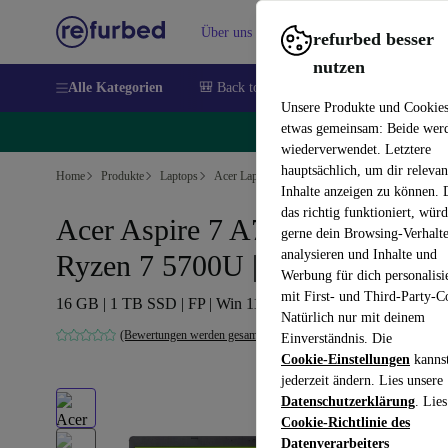
Über uns
Verkaufen
Hilfe
refurbed besser
nutzen
Alle Kategorien
🎒 Back to school
Handys
Laptops
Unsere Produkte und Cookie
etwas gemeinsam: Beide wer
🔥
wiederverwendet. Letztere
hauptsächlich, um dir relevan
Home
Produkte
Laptops
Acer Laptops
Inhalte anzeigen zu können.
das richtig funktioniert, wür
Acer Aspire 7 A715-42G |
gerne dein Browsing-Verhalt
analysieren und Inhalte und
Ryzen 7 5700U | 15.6-Zoll
Werbung für dich personalisi
mit First- und Third-Party-C
16 GB | 1 TB SSD | FP | Win 11 Home | DE
Natürlich nur mit deinem
(Bewertungen werden gesammelt)
Einverständnis. Die
Cookie-Einstellungen
kanns
jederzeit ändern. Lies unsere
Datenschutzerklärung
. Lies
Cookie-Richtlinie des
Datenverarbeiters