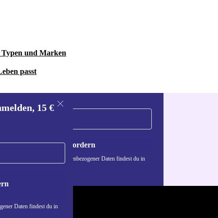
le Typen und Marken
Leben passt
nmelden, 15 €
Gutschein anfordern
n über die Verwendung personenbezogener Daten findest du in
nschutzerklärung
.
ern
ener Daten findest du in