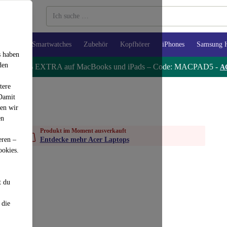
Tablets
Smartwatches
Zubehör
Kopfhörer
iPhones
Samsung 
s haben
den
 Spare 5% EXTRA auf MacBooks und iPads – Code: MACPAD5 -
A
tere
 Damit
den wir
en
Produkt im Moment ausverkauft
eren –
Entdecke mehr Acer Laptops
ookies.
t du
 die