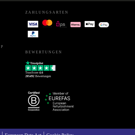
ZAHLUNGSARTEN
PP
BEWERTUNGEN
Trustpilot
TrustScore
4.6
205492
Bewertungen