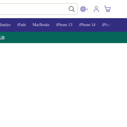
Handys
iPads
MacBooks
iPhone 13
iPhone 14
iPhone 15
GB