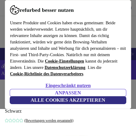
Hol dir die App
Download
refurbed besser nutzen
refurbed schnell und einfach nutzen
Unsere Produkte und Cookies haben etwas gemeinsam: Beide
werden wiederverwendet. Letztere hauptsächlich, um dir
relevantere Inhalte anzeigen zu können. Damit das richtig
funktioniert, würden wir gerne dein Browsing-Verhalten
analysieren und Inhalte und Werbung für dich personalisieren – mit
🎒 Back to school
Handys
Laptops
Tablets
Smartwatches
Zubehör
First- und Third-Party-Cookies. Natürlich nur mit deinem
Einverständnis. Die
Cookie-Einstellungen
kannst du jederzeit
💰 Extra -8% auf Samsung- und Google-Smartphones - Code:
ändern. Lies unsere
Datenschutzerklärung
. Lies die
ANDROID8 -
AGB
Cookie-Richtlinie des Datenverarbeiters
.
Eingeschränkt nutzen
Home
Produkte
Zubehör
ANPASSEN
Aastra 6753i Telefon
ALLE COOKIES AKZEPTIEREN
Schwarz
(Bewertungen werden gesammelt)