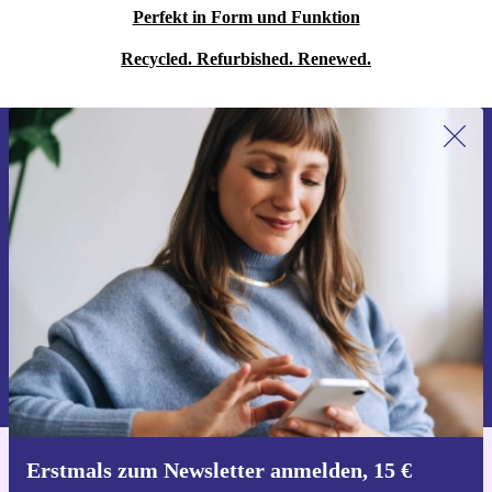
Perfekt in Form und Funktion
Recycled. Refurbished. Renewed.
Erstmals zum Newsletter anmelden,
15 € sparen!
Verpasse kein Angebot mehr.
Gutschein anfordern
Informationen über die Verwendung personenbezogener Daten findest
du in unserer
Datenschutzerklärung
.
Erstmals zum Newsletter anmelden, 15 €
Hol dir die refurbed-App