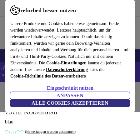
Hol dir die App
Download
refurbed besser nutzen
refurbed schnell und einfach nutzen
Unsere Produkte und Cookies haben etwas gemeinsam: Beide
werden wiederverwendet. Letztere hauptsächlich, um dir
relevantere Inhalte anzeigen zu können. Damit das richtig
funktioniert, würden wir gerne dein Browsing-Verhalten
analysieren und Inhalte und Werbung für dich personalisieren – mit
🎒 Back to school
Handys
Laptops
Tablets
Smartwatches
Zubehör
First- und Third-Party-Cookies. Natürlich nur mit deinem
Einverständnis. Die
Cookie-Einstellungen
kannst du jederzeit
💰 Extra -8% auf Samsung- und Google-Smartphones - Code:
ändern. Lies unsere
Datenschutzerklärung
. Lies die
ANDROID8 -
AGB
Cookie-Richtlinie des Datenverarbeiters
.
Eingeschränkt nutzen
Home
Produkte
Haushalt
Möbel
ANPASSEN
AAS 33 About A Stool Barhocker Höhe
ALLE COOKIES AKZEPTIEREN
75cm Kobaltblau
blau
(Bewertungen werden gesammelt)