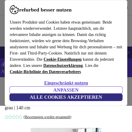
Hol dir die App
Download
refurbed besser nutzen
refurbed schnell und einfach nutzen
Unsere Produkte und Cookies haben etwas gemeinsam: Beide
werden wiederverwendet. Letztere hauptsächlich, um dir
relevantere Inhalte anzeigen zu können. Damit das richtig
funktioniert, würden wir gerne dein Browsing-Verhalten
analysieren und Inhalte und Werbung für dich personalisieren – mit
🎒 Back to school
Handys
Laptops
Tablets
Smartwatches
Zubehör
First- und Third-Party-Cookies. Natürlich nur mit deinem
Einverständnis. Die
Cookie-Einstellungen
kannst du jederzeit
💰 Extra -8% auf Samsung- und Google-Smartphones - Code:
ändern. Lies unsere
Datenschutzerklärung
. Lies die
ANDROID8 -
AGB
Cookie-Richtlinie des Datenverarbeiters
.
Eingeschränkt nutzen
Home
Baby & Kind
Kinderbetten
Bettgitter
ANPASSEN
Zehnhase Bettgitter (2019)
ALLE COOKIES AKZEPTIEREN
grau | 140 cm
(Bewertungen werden gesammelt)