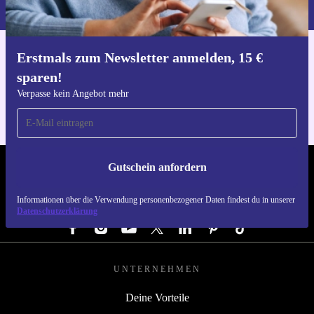
du in unserer
Datenschutzerklärung
.
Erstmals zum Newsletter anmelden, 15 €
Hol dir die refurbed-App
sparen!
Für iOS und Android
Verpasse kein Angebot mehr
Gutschein anfordern
REFURBED ÖSTERREICH - RETHINK NEW.
Informationen über die Verwendung personenbezogener Daten findest du in unserer
FOLGE UNS
Datenschutzerklärung
UNTERNEHMEN
Deine Vorteile