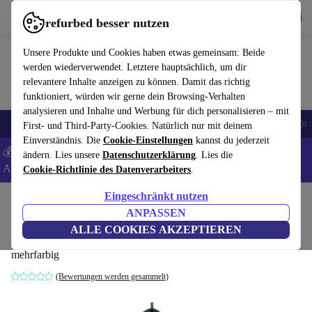
Hol dir die App
Download
refurbed besser nutzen
refurbed schnell und einfach nutzen
Unsere Produkte und Cookies haben etwas gemeinsam: Beide
werden wiederverwendet. Letztere hauptsächlich, um dir
relevantere Inhalte anzeigen zu können. Damit das richtig
funktioniert, würden wir gerne dein Browsing-Verhalten
analysieren und Inhalte und Werbung für dich personalisieren – mit
🎒 Back to school
Handys
Laptops
Tablets
Smartwatches
Zubehör
First- und Third-Party-Cookies. Natürlich nur mit deinem
Einverständnis. Die
Cookie-Einstellungen
kannst du jederzeit
💰 Extra -8% auf Samsung- und Google-Smartphones - Code:
ändern. Lies unsere
Datenschutzerklärung
. Lies die
ANDROID8 -
AGB
Cookie-Richtlinie des Datenverarbeiters
.
Eingeschränkt nutzen
Home
Baby & Kind
ANPASSEN
Satch Sleek Schulrucksack
ALLE COOKIES AKZEPTIEREN
mehrfarbig
(Bewertungen werden gesammelt)