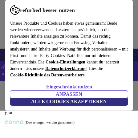
Hol dir die App
Download
refurbed besser nutzen
refurbed schnell und einfach nutzen
Unsere Produkte und Cookies haben etwas gemeinsam: Beide
werden wiederverwendet. Letztere hauptsächlich, um dir
relevantere Inhalte anzeigen zu können. Damit das richtig
funktioniert, würden wir gerne dein Browsing-Verhalten
analysieren und Inhalte und Werbung für dich personalisieren – mit
🎒 Back to school
Handys
Laptops
Tablets
Smartwatches
Zubehör
First- und Third-Party-Cookies. Natürlich nur mit deinem
Einverständnis. Die
Cookie-Einstellungen
kannst du jederzeit
💰 Extra -8% auf Samsung- und Google-Smartphones - Code:
ändern. Lies unsere
Datenschutzerklärung
. Lies die
ANDROID8 -
AGB
Cookie-Richtlinie des Datenverarbeiters
.
Eingeschränkt nutzen
Home
Baby & Kind
Kinderbetten
ANPASSEN
Safetots Holz-Bettschutzgitter
ALLE COOKIES AKZEPTIEREN
grau
(Bewertungen werden gesammelt)