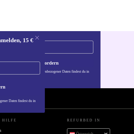
nmelden, 15 €
Gutschein anfordern
n über die Verwendung personenbezogener Daten findest du in
nschutzerklärung
.
ern
ener Daten findest du in
 HILFE
REFURBED IN
n
Österreich