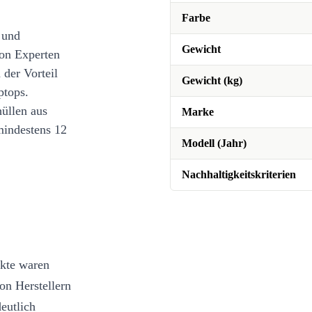
Farbe
 und
Gewicht
on Experten
 der Vorteil
Gewicht (kg)
ptops.
üllen aus
Marke
mindestens 12
Modell (Jahr)
Nachhaltigkeitskriterien
ukte waren
on Herstellern
eutlich