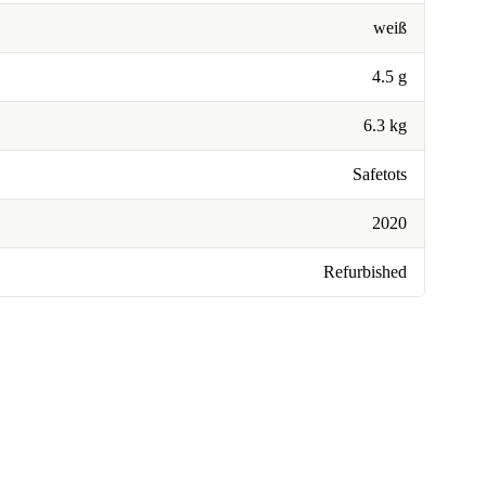
weiß
4.5 g
6.3 kg
Safetots
2020
Refurbished