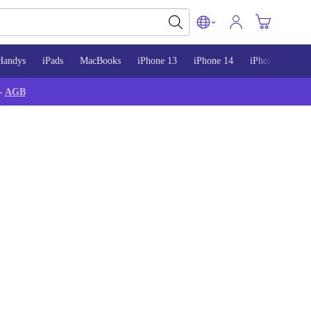
Handys
iPads
MacBooks
iPhone 13
iPhone 14
iPhone 15
-
AGB