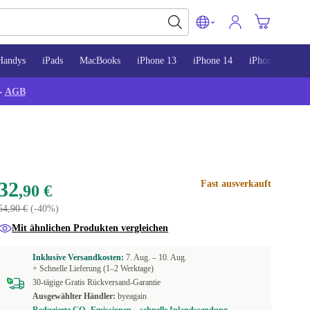
Handys
iPads
MacBooks
iPhone 13
iPhone 14
iPhone 15
-
AGB
32
Fast ausverkauft
,90 €
54,90 €
(-40%)
Mit ähnlichen Produkten vergleichen
Inklusive Versandkosten:
7. Aug. –
10. Aug.
+ Schnelle Lieferung (1–2 Werktage)
30-tägige Gratis Rückversand-Garantie
Ausgewählter Händler:
byeagain