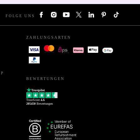
FOLGE UNS
ZAHLUNGSARTEN
PP
BEWERTUNGEN
Trustpilot
TrustScore
4.6
205450
Bewertungen