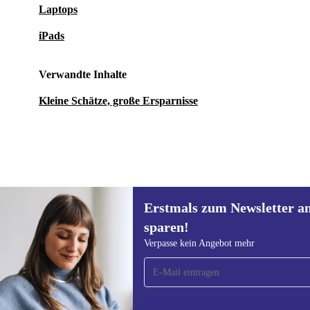
Laptops
iPads
Verwandte Inhalte
Kleine Schätze, große Ersparnisse
Erstmals zum Newsletter a
32,90 €
54,90 €
(-40%)
sparen!
Erstmals zum Newsletter
Verpasse kein Angebot mehr
anmelden, 15 € sparen!
Verpasse kein Angebot mehr.
Informatione
unserer
Date