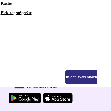
Küche
Elektrogroßgeräte
In den Warenkorb
Hol dir die refurbed-App
Für iOS und Android