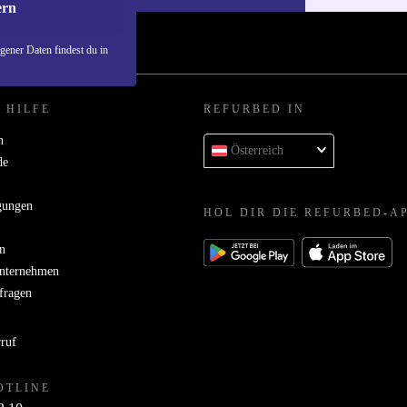
ern
ener Daten findest du in
 HILFE
REFURBED IN
n
Österreich
de
gungen
HOL DIR DIE REFURBED-A
n
Unternehmen
bfragen
rruf
OTLINE