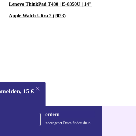
Lenovo ThinkPad T480 | i5-8350U | 14"
Apple Watch Ultra 2 (2023)
nmelden, 15 €
Gutschein anfordern
n über die Verwendung personenbezogener Daten findest du in
nschutzerklärung
.