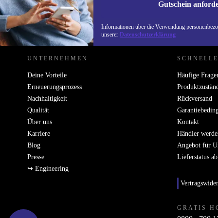
Gutschein anford
REFURBED ÖSTERREICH - RETHINK NEW.
Informationen über die Verwendung personenbezog
unserer
Datenschutzerklärung
UNTERNEHMEN
SCHNELLE
Deine Vorteile
Häufige Frage
Erneuerungsprozess
Produktzustän
Nachhaltigkeit
Rückversand
Qualität
Garantiebedin
Über uns
Kontakt
Karriere
Händler werde
Blog
Angebot für 
Presse
Lieferstatus a
↪ Engineering
Vertragswide
GRATIS H