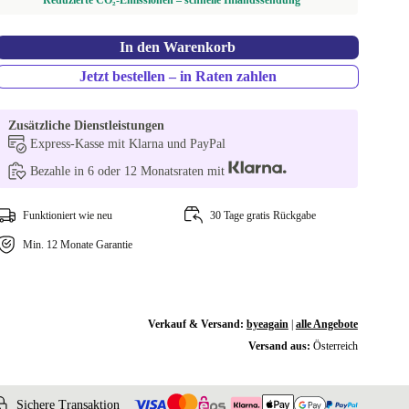
Reduzierte CO₂-Emissionen – schnelle Inlandssendung
In den Warenkorb
Jetzt bestellen – in Raten zahlen
Zusätzliche Dienstleistungen
Express-Kasse mit Klarna und PayPal
Bezahle in 6 oder 12 Monatsraten mit
Funktioniert wie neu
30 Tage gratis Rückgabe
Min. 12 Monate Garantie
Verkauf & Versand:
byeagain
|
alle Angebote
Versand aus:
Österreich
Sichere Transaktion