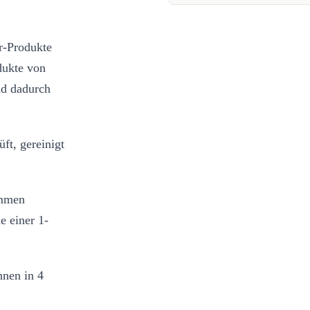
r-Produkte
dukte von
nd dadurch
ft, gereinigt
ommen
e einer 1-
nnen in 4