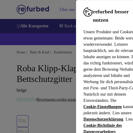
Über uns
Verkaufen
Hilfe
refurbed besser
nutzen
Alle Kategorien
🎒 Back to school
Handys
Laptops
Unsere Produkte und Cookie
etwas gemeinsam: Beide wer
💰 E
wiederverwendet. Letztere
hauptsächlich, um dir relevan
Home
Baby & Kind
Kinderbetten
Inhalte anzeigen zu können.
das richtig funktioniert, wür
Roba Klipp-Klapp
gerne dein Browsing-Verhalt
analysieren und Inhalte und
Bettschutzgitter
Werbung für dich personalisi
mit First- und Third-Party-C
beige
Natürlich nur mit deinem
(Bewertungen werden gesammelt)
Einverständnis. Die
Cookie-Einstellungen
kanns
jederzeit ändern. Lies unsere
Datenschutzerklärung
. Lies
Cookie-Richtlinie des
Datenverarbeiters