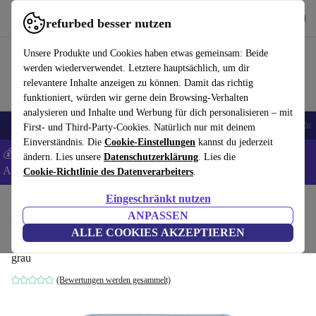
Hol dir die App
Download
refurbed besser nutzen
refurbed schnell und einfach nutzen
Unsere Produkte und Cookies haben etwas gemeinsam: Beide
werden wiederverwendet. Letztere hauptsächlich, um dir
relevantere Inhalte anzeigen zu können. Damit das richtig
funktioniert, würden wir gerne dein Browsing-Verhalten
analysieren und Inhalte und Werbung für dich personalisieren – mit
🎒 Back to school
Handys
Laptops
Tablets
Smartwatches
Zubehör
First- und Third-Party-Cookies. Natürlich nur mit deinem
Einverständnis. Die
Cookie-Einstellungen
kannst du jederzeit
💰 Extra -8% auf Samsung- und Google-Smartphones - Code:
ändern. Lies unsere
Datenschutzerklärung
. Lies die
ANDROID8 -
AGB
Cookie-Richtlinie des Datenverarbeiters
.
Eingeschränkt nutzen
Home
Baby & Kind
Kinderbetten
Bettgitter
ANPASSEN
Reer Sleep'n Keep XL Bettgitter
ALLE COOKIES AKZEPTIEREN
grau
(Bewertungen werden gesammelt)