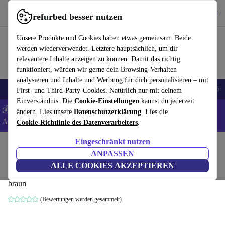
Hol dir die App
Download
refurbed besser nutzen
refurbed schnell und einfach nutzen
Unsere Produkte und Cookies haben etwas gemeinsam: Beide
werden wiederverwendet. Letztere hauptsächlich, um dir
relevantere Inhalte anzeigen zu können. Damit das richtig
funktioniert, würden wir gerne dein Browsing-Verhalten
analysieren und Inhalte und Werbung für dich personalisieren – mit
🎒 Back to school
Handys
Laptops
Tablets
Smartwatches
Zubehör
First- und Third-Party-Cookies. Natürlich nur mit deinem
Einverständnis. Die
Cookie-Einstellungen
kannst du jederzeit
💰 Extra -8% auf Samsung- und Google-Smartphones - Code:
ändern. Lies unsere
Datenschutzerklärung
. Lies die
ANDROID8 -
AGB
Cookie-Richtlinie des Datenverarbeiters
.
Eingeschränkt nutzen
Home
Baby & Kind
ANPASSEN
Oyoy Nautilus Hüpfspiel Teppich
ALLE COOKIES AKZEPTIEREN
braun
(Bewertungen werden gesammelt)