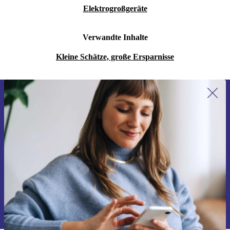
Elektrogroßgeräte
Verwandte Inhalte
Kleine Schätze, große Ersparnisse
Erstmals zum Newsletter anmelden,
15 € sparen!
Verpasse kein Angebot mehr.
Gutschein anfordern
Informationen über die Verwendung personenbezogener Daten findest
du in unserer
Datenschutzerklärung
.