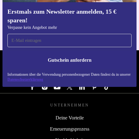
Erstmals zum Newsletter anmelden, 15 €
Hol dir die refurbed-App
sparen!
Für iOS und Android
Verpasse kein Angebot mehr
Gutschein anfordern
REFURBED ÖSTERREICH - RETHINK NEW.
Informationen über die Verwendung personenbezogener Daten findest du in unserer
FOLGE UNS
Datenschutzerklärung
UNTERNEHMEN
Deine Vorteile
Erneuerungsprozess