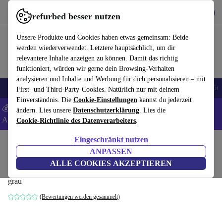
Hol dir die App
Download
refurbed besser nutzen
refurbed schnell und einfach nutzen
Unsere Produkte und Cookies haben etwas gemeinsam: Beide
werden wiederverwendet. Letztere hauptsächlich, um dir
relevantere Inhalte anzeigen zu können. Damit das richtig
funktioniert, würden wir gerne dein Browsing-Verhalten
analysieren und Inhalte und Werbung für dich personalisieren – mit
🎒 Back to school
Handys
Laptops
Tablets
Smartwatches
Zubehör
First- und Third-Party-Cookies. Natürlich nur mit deinem
Einverständnis. Die
Cookie-Einstellungen
kannst du jederzeit
💰 Extra -8% auf Samsung- und Google-Smartphones - Code:
ändern. Lies unsere
Datenschutzerklärung
. Lies die
ANDROID8 -
AGB
Cookie-Richtlinie des Datenverarbeiters
.
Eingeschränkt nutzen
Home
Baby & Kind
Kinderbetten
ANPASSEN
Okbaby Flat Wickelauflage
ALLE COOKIES AKZEPTIEREN
grau
(Bewertungen werden gesammelt)