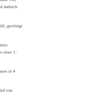
nd dadurch
ft, gereinigt
mmen
e einer 1-
nnen in 4
ird von