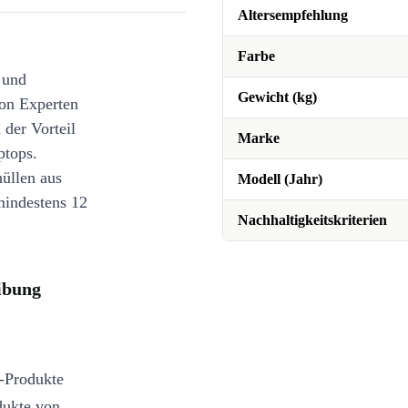
Altersempfehlung
Farbe
 und
Gewicht (kg)
on Experten
 der Vorteil
Marke
ptops.
üllen aus
Modell (Jahr)
mindestens 12
Nachhaltigkeitskriterien
ibung
e-Produkte
dukte von