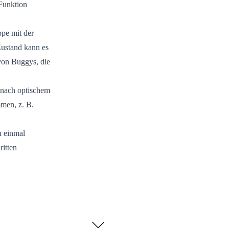
 Funktion
pe mit der
ustand kann es
von Buggys, die
 nach optischem
men, z. B.
h einmal
ritten