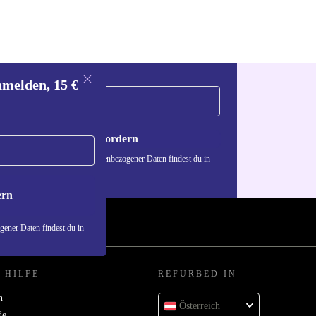
nmelden, 15 €
Gutschein anfordern
n über die Verwendung personenbezogener Daten findest du in
nschutzerklärung
.
ern
ener Daten findest du in
 HILFE
REFURBED IN
n
Österreich
de