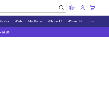
Handys
iPads
MacBooks
iPhone 13
iPhone 14
iPhone 15
-
AGB