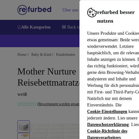
Über uns
Verkaufen
Hilfe
refurbed besser
nutzen
Alle Kategorien
🎒 Back to school
Handys
Laptops
Unsere Produkte und Cookie
etwas gemeinsam: Beide wer
💰 E
wiederverwendet. Letztere
hauptsächlich, um dir relevan
Home
Baby & Kind
Kinderbetten
Inhalte anzeigen zu können.
das richtig funktioniert, wür
Mother Nurture
gerne dein Browsing-Verhalt
analysieren und Inhalte und
Reisebettmatratze
Werbung für dich personalisi
mit First- und Third-Party-C
weiß
Natürlich nur mit deinem
(Bewertungen werden gesammelt)
Einverständnis. Die
Cookie-Einstellungen
kanns
jederzeit ändern. Lies unsere
Datenschutzerklärung
. Lies
Cookie-Richtlinie des
Datenverarbeiters