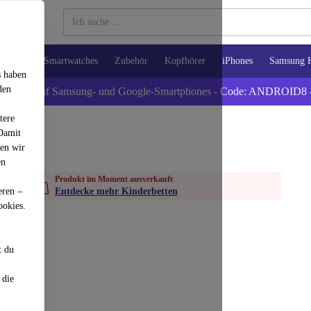
Tablets
Smartwatches
Zubehör
Kopfhörer
iPhones
Samsung 
s haben
den
xtra -8% auf Samsung- und Google-Smartphones - Code: ANDROID8 
tere
 Damit
den wir
en
Produkt im Moment ausverkauft
eren –
Entdecke mehr Kinderbetten
ookies.
t du
 die