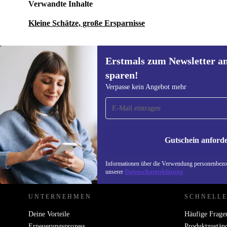
Verwandte Inhalte
Kleine Schätze, große Ersparnisse
Erstmals zum Newsletter a
sparen!
Erstmals zum Newsletter
Verpasse kein Angebot mehr
anmelden, 15 € sparen!
Verpasse kein Angebot mehr.
Informatione
unserer
Date
Gutschein anford
REFURBED ÖSTERREICH - RETHINK NEW.
Informationen über die Verwendung personenbezog
unserer
Datenschutzerklärung
UNTERNEHMEN
SCHNELLE
Deine Vorteile
Häufige Frage
Erneuerungsprozess
Produktzustän