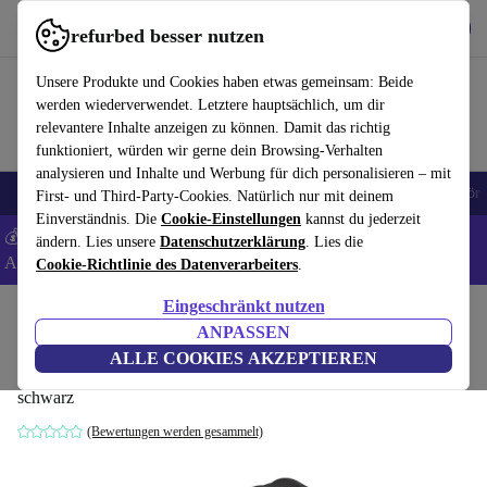
Hol dir die App
Download
refurbed besser nutzen
refurbed schnell und einfach nutzen
Unsere Produkte und Cookies haben etwas gemeinsam: Beide
werden wiederverwendet. Letztere hauptsächlich, um dir
relevantere Inhalte anzeigen zu können. Damit das richtig
funktioniert, würden wir gerne dein Browsing-Verhalten
analysieren und Inhalte und Werbung für dich personalisieren – mit
🎒 Back to school
Handys
Laptops
Tablets
Smartwatches
Zubehör
First- und Third-Party-Cookies. Natürlich nur mit deinem
Einverständnis. Die
Cookie-Einstellungen
kannst du jederzeit
💰 Extra -8% auf Samsung- und Google-Smartphones - Code:
ändern. Lies unsere
Datenschutzerklärung
. Lies die
ANDROID8 -
AGB
Cookie-Richtlinie des Datenverarbeiters
.
Eingeschränkt nutzen
Home
Baby & Kind
Kinderwagen & Buggys
Kinderwagen
ANPASSEN
MoMi Adelle Kinderwagen
ALLE COOKIES AKZEPTIEREN
schwarz
(Bewertungen werden gesammelt)