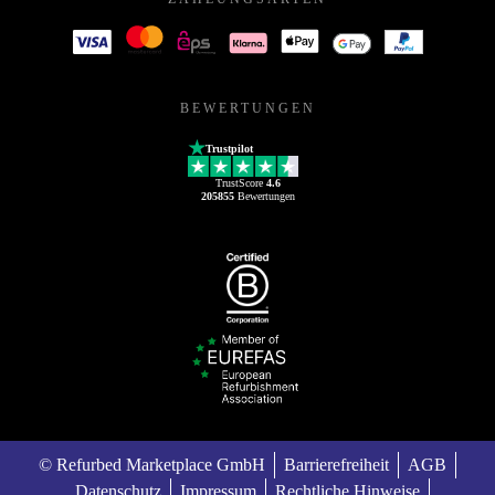
BEWERTUNGEN
Trustpilot
TrustScore
4.6
205855
Bewertungen
© Refurbed Marketplace GmbH
Barrierefreiheit
AGB
Datenschutz
Impressum
Rechtliche Hinweise